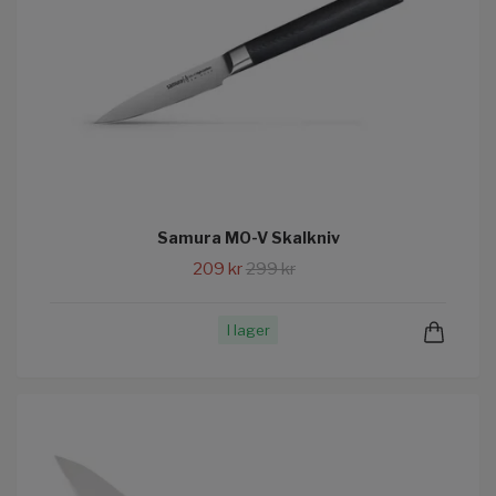
Samura MO-V Skalkniv
209 kr
299 kr
I lager