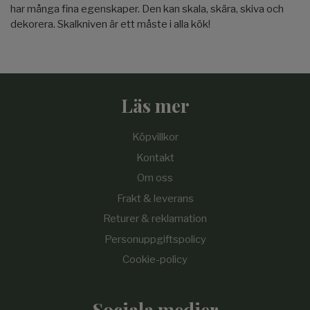
har många fina egenskaper. Den kan skala, skära, skiva och
dekorera. Skalkniven är ett måste i alla kök!
Läs mer
Köpvillkor
Kontakt
Om oss
Frakt & leverans
Returer & reklamation
Personuppgiftspolicy
Cookie-policy
Sociala medier