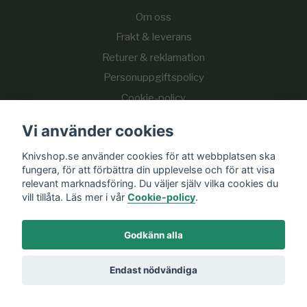
Om oss
Frakt & leverans
Returer & reklamation
Personuppgiftspolicy
Cookie-policy
Vi använder cookies
Sociala medier
Knivshop.se använder cookies för att webbplatsen ska
fungera, för att förbättra din upplevelse och för att visa
relevant marknadsföring. Du väljer själv vilka cookies du
vill tillåta. Läs mer i vår
Cookie-policy
.
Prenumerera på vårt nyhetsbrev
Godkänn alla
Endast nödvändiga
Prenumerera