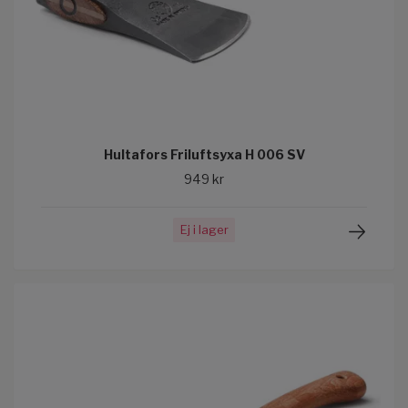
Hultafors Friluftsyxa H 006 SV
949 kr
Ej i lager