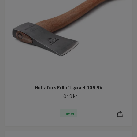
Hultafors Friluftsyxa H 009 SV
1 049 kr
I lager