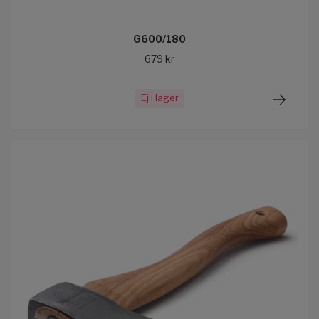
G600/180
679 kr
Ej i lager