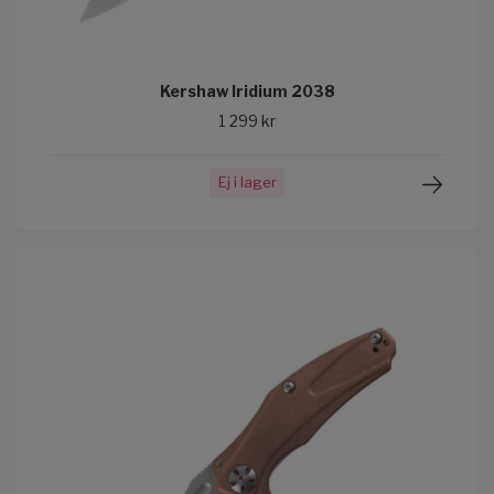
Kershaw Iridium 2038
1 299 kr
Ej i lager