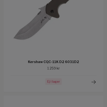
Kershaw CQC-11K D2 6031D2
1 259 kr
Ej i lager