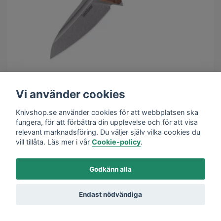
Vi använder cookies
KERSHAW MATRIX COPPER 7006CU
Knivshop.se använder cookies för att webbplatsen ska
1 499 kr
fungera, för att förbättra din upplevelse och för att visa
relevant marknadsföring. Du väljer själv vilka cookies du
I lager
vill tillåta. Läs mer i vår
Cookie-policy
.
Godkänn alla
Kershaw är grundat 1974 i Lake Oswego, Oregon av Pete
Kershaw och tillverkade i början bara jaktknivar. Sedan starten
Endast nödvändiga
fokuserar Kershaw på kvalitet med högkvalitativa material
och innovativa hantverk som står till grund för den långa
livslängden knivarna har. Kershaw banade väg för många av