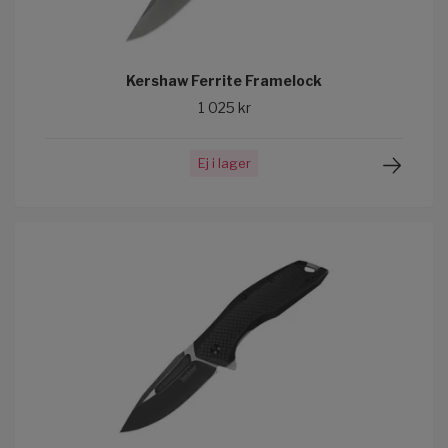
Kershaw Ferrite Framelock
1 025 kr
Ej i lager