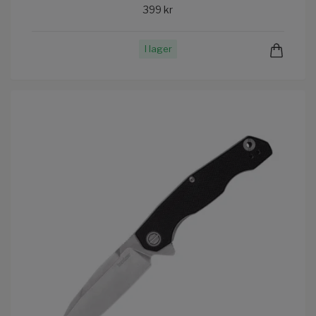
399 kr
I lager