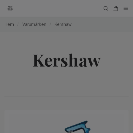
Hem
/
Varumärken
/
Kershaw
Kershaw