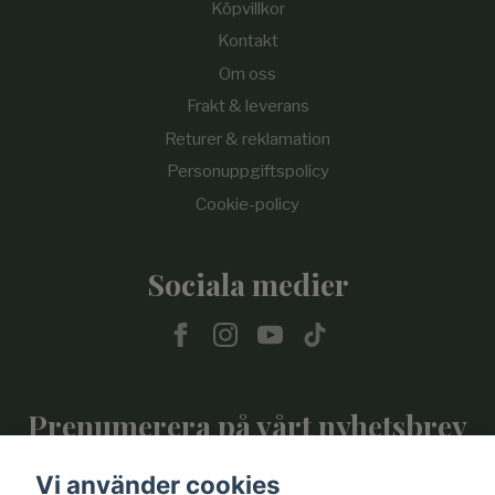
Köpvillkor
Kontakt
Om oss
Frakt & leverans
Returer & reklamation
Personuppgiftspolicy
Cookie-policy
Sociala medier
Prenumerera på vårt nyhetsbrev
Vi använder cookies
Prenumerera