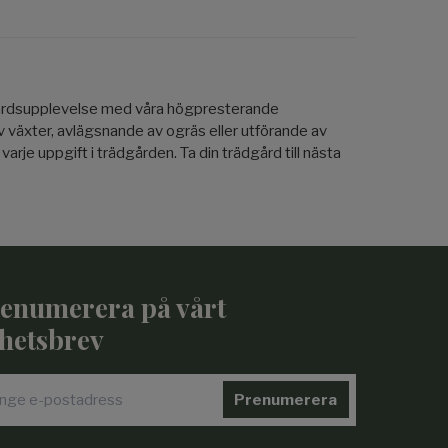
dgårdsupplevelse med våra högpresterande
av växter, avlägsnande av ogräs eller utförande av
je uppgift i trädgården. Ta din trädgård till nästa
enumerera på vårt
hetsbrev
Prenumerera