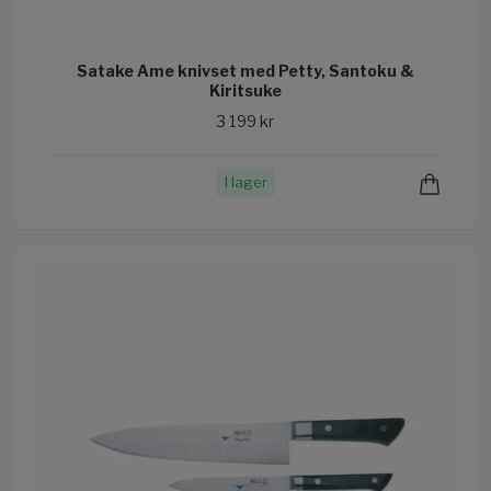
Satake Ame knivset med Petty, Santoku &
Kiritsuke
3 199 kr
I lager