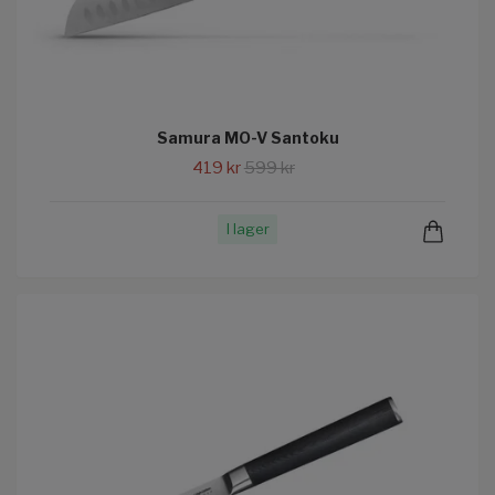
Samura MO-V Santoku
419 kr
599 kr
I lager