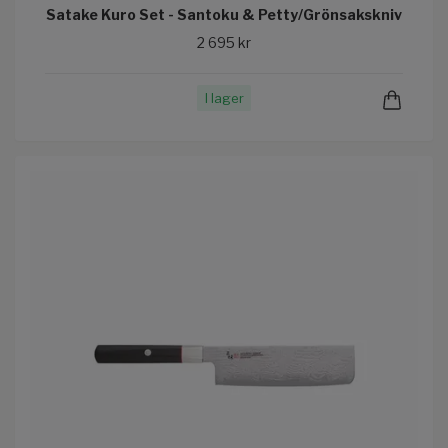
Satake Kuro Set - Santoku & Petty/Grönsakskniv
2 695 kr
I lager