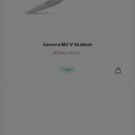
Samura MO-V Skalkniv
209 kr
299 kr
I lager