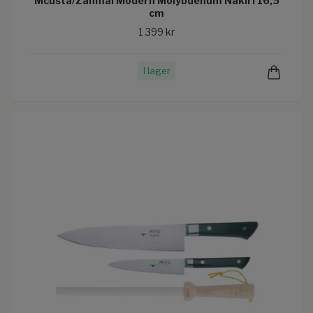
Mcusta/Zanmai Modern Molybdenum Nakiri 16,5
cm
1 399 kr
I lager