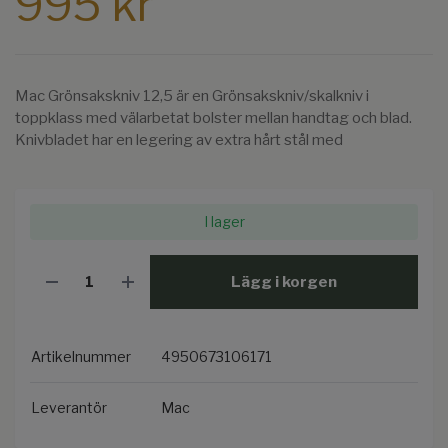
995 kr
Mac Grönsakskniv 12,5 är en Grönsakskniv/skalkniv i
toppklass med välarbetat bolster mellan handtag och blad.
Knivbladet har en legering av extra hårt stål med
I lager
Lägg i korgen
Artikelnummer
4950673106171
Leverantör
Mac