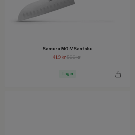
Samura MO-V Santoku
419 kr
599 kr
I lager