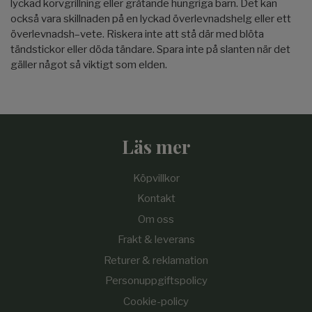
lyckad korvgrillning eller gråtande hungriga barn. Det kan
också vara skillnaden på en lyckad överlevnadshelg eller ett
överlevnadsh–vete. Riskera inte att stå där med blöta
tändstickor eller döda tändare. Spara inte på slanten när det
gäller något så viktigt som elden.
Läs mer
Köpvillkor
Kontakt
Om oss
Frakt & leverans
Returer & reklamation
Personuppgiftspolicy
Cookie-policy