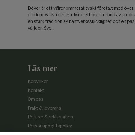
Böker är ett välrenommerat tyskt företag med över 150
och innovativa design. Med ett brett utbud av produkt
en stark tradition av hantverksskicklighet och en pas
världen över.
Läs mer
Köpvillkor
Kontakt
Om oss
Frakt & leverans
Returer & reklamation
Personuppgiftspolicy
Cookie-policy