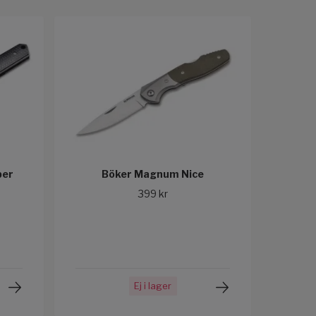
per
Böker Magnum Nice
399 kr
Ej i lager