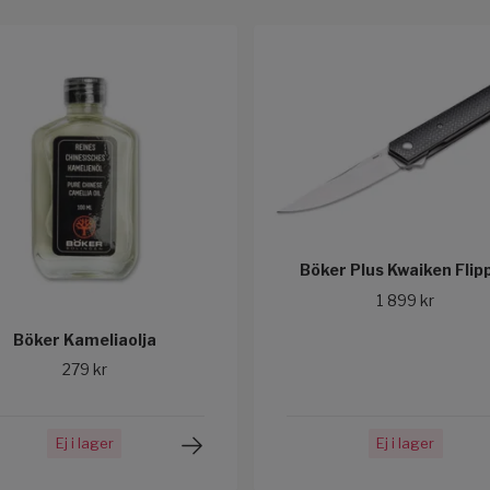
Böker Plus Kwaiken Flip
1 899 kr
Böker Kameliaolja
279 kr
Ej i lager
Ej i lager