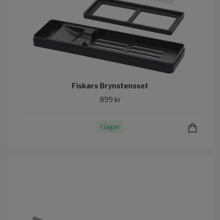
Fiskars Brynstensset
899 kr
I lager