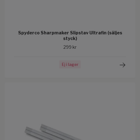
Spyderco Sharpmaker Slipstav Ultrafin (säljes
styck)
299 kr
Ej i lager