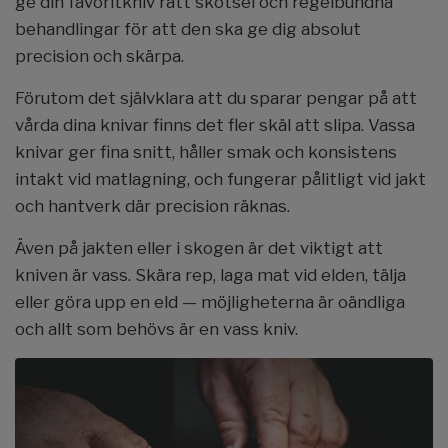
ge din favoritkniv rätt skötsel och regelbundna
behandlingar för att den ska ge dig absolut
precision och skärpa.
Förutom det självklara att du sparar pengar på att
vårda dina knivar finns det fler skäl att slipa. Vassa
knivar ger fina snitt, håller smak och konsistens
intakt vid matlagning, och fungerar pålitligt vid jakt
och hantverk där precision räknas.
Även på jakten eller i skogen är det viktigt att
kniven är vass. Skära rep, laga mat vid elden, tälja
eller göra upp en eld — möjligheterna är oändliga
och allt som behövs är en vass kniv.