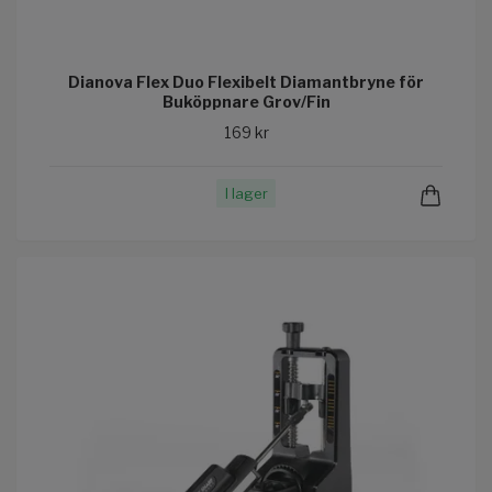
Dianova Flex Duo Flexibelt Diamantbryne för
Buköppnare Grov/Fin
169 kr
I lager