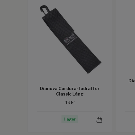
Di
Dianova Cordura-fodral för
Classic Lång
49 kr
I lager