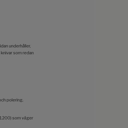
dan underhåller,
v knivar som redan
och polering.
0/1200) som väger