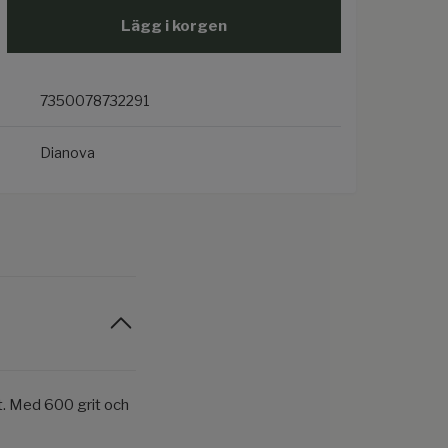
Lägg i korgen
7350078732291
Dianova
t. Med 600 grit och