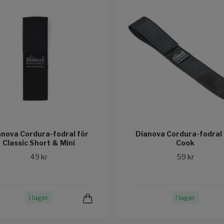
anova Cordura-fodral för
Dianova Cordura-fodral 
Classic Short & Mini
Cook
49 kr
59 kr
I lager
I lager