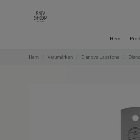
Hem
Prod
Hem
/
Varumärken
/
Dianova Lapstone
/
Diano