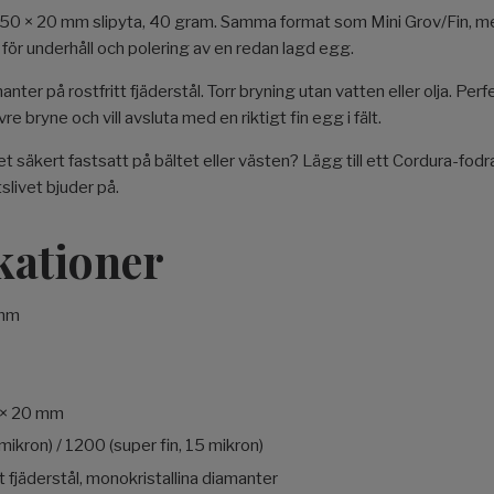
 50 × 20 mm slipyta, 40 gram. Samma format som Mini Grov/Fin, m
för underhåll och polering av en redan lagd egg.
anter på rostfritt fjäderstål. Torr bryning utan vatten eller olja. 
re bryne och vill avsluta med en riktigt fin egg i fält.
et säkert fastsatt på bältet eller västen? Lägg till ett Cordura-fodr
ftslivet bjuder på.
kationer
 mm
 × 20 mm
 mikron) / 1200 (super fin, 15 mikron)
tt fjäderstål, monokristallina diamanter