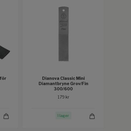
för
Dianova Classic Mini
Diamantbryne Grov/Fin
300/600
179 kr
I lager