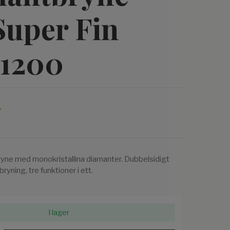
Super Fin
1200
r
yne med monokristallina diamanter. Dubbelsidigt
ryning, tre funktioner i ett.
I lager