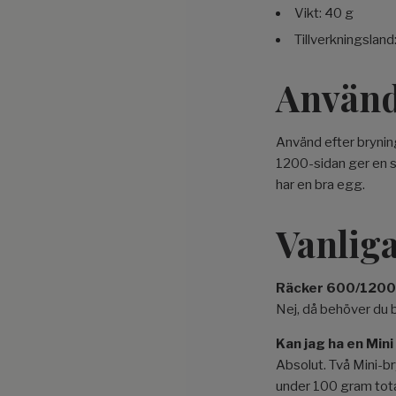
Vikt: 40 g
Tillverkningsland
Använd
Använd efter brynin
1200-sidan ger en s
har en bra egg.
Vanliga
Räcker 600/1200 o
Nej, då behöver du b
Kan jag ha en Mini
Absolut. Två Mini-b
under 100 gram tota