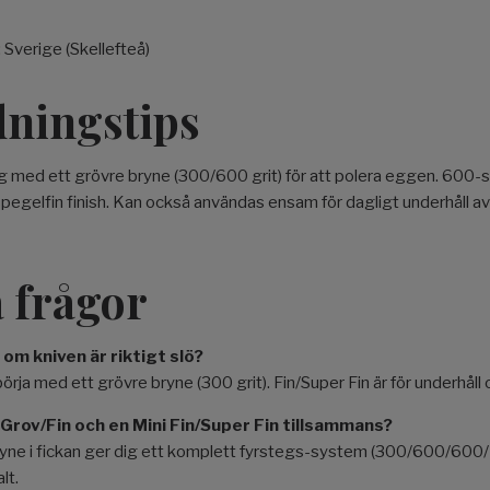
: Sverige (Skellefteå)
ningstips
g med ett grövre bryne (300/600 grit) för att polera eggen. 600-si
pegelfin finish. Kan också användas ensam för dagligt underhåll a
 frågor
m kniven är riktigt slö?
örja med ett grövre bryne (300 grit). Fin/Super Fin är för underhåll 
 Grov/Fin och en Mini Fin/Super Fin tillsammans?
ryne i fickan ger dig ett komplett fyrstegs-system (300/600/60
lt.