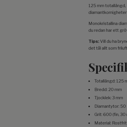
125 mm totallängd,
diamantkornigheter 
Monokristallina diam
du redan har ett gröv
Tips:
Vill du ha bryn
det tål allt som frilu
Specifi
Totallängd: 125
Bredd: 20 mm
Tjocklek: 3 mm
Diamantytor: 50
Grit: 600 (fin, 30
Material: Rostfri