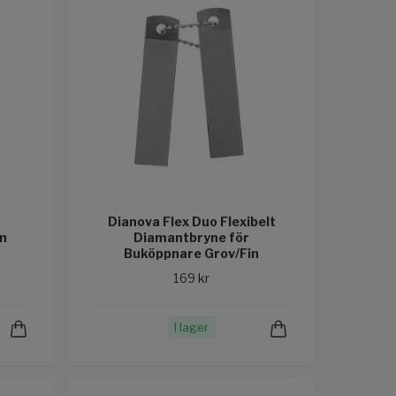
Dianova Flex Duo Flexibelt
n
Diamantbryne för
Buköppnare Grov/Fin
169 kr
I lager