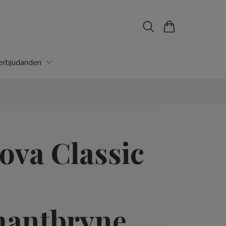
lerbjudanden
ova Classic
antbryne