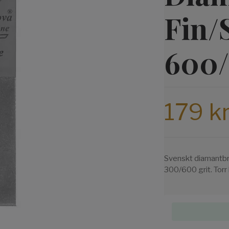
Fin/
600/
179 k
Svenskt diamantbr
300/600 grit. Torr b