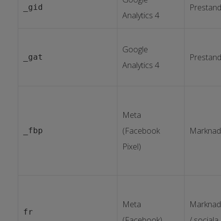
Prestan
_gid
Analytics 4
Google
Prestan
_gat
Analytics 4
Meta
(Facebook
Marknad
_fbp
Pixel)
Meta
Marknad
fr
(Facebook)
/ sociala