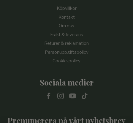
Köpvillkor
Kontakt
Om oss
Frakt & leverans
Returer & reklamation
Personuppgiftspolicy
Cookie-policy
Sociala medier
Prenumerera på vårt nyhetsbrev