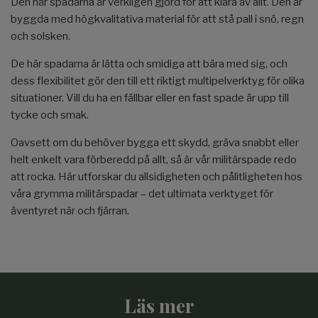
Den här spadarna är verkligen gjord för att klara av allt. Den är
byggda med högkvalitativa material för att stå pall i snö, regn
och solsken.
De här spadarna är lätta och smidiga att bära med sig, och
dess flexibilitet gör den till ett riktigt multipelverktyg för olika
situationer. Vill du ha en fällbar eller en fast spade är upp till
tycke och smak.
Oavsett om du behöver bygga ett skydd, gräva snabbt eller
helt enkelt vara förberedd på allt, så är vår militärspade redo
att rocka. Här utforskar du allsidigheten och pålitligheten hos
våra grymma militärspadar – det ultimata verktyget för
äventyret när och fjärran.
Läs mer