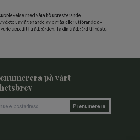
årdsupplevelse med våra högpresterande
av växter, avlägsnande av ogräs eller utförande av
je uppgift i trädgården. Ta din trädgård till nästa
enumerera på vårt
hetsbrev
Prenumerera