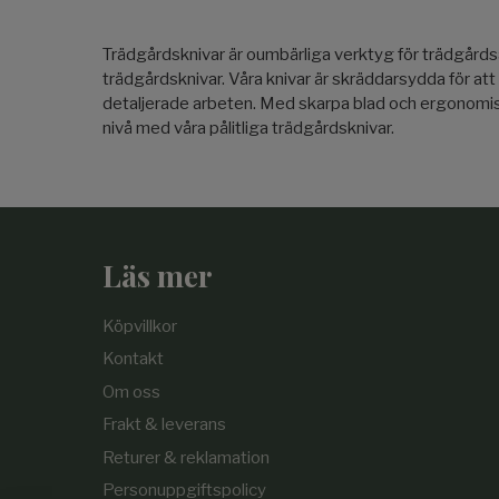
Trädgårdsknivar är oumbärliga verktyg för trädgård
trädgårdsknivar. Våra knivar är skräddarsydda för att
detaljerade arbeten. Med skarpa blad och ergonomiska
nivå med våra pålitliga trädgårdsknivar.
Läs mer
Köpvillkor
Kontakt
Om oss
Frakt & leverans
Returer & reklamation
Personuppgiftspolicy