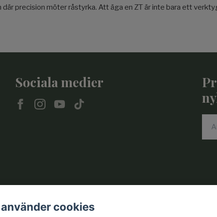
 där precision möter råstyrka. Att äga en ZT är inte bara ett verkty
Sociala medier
Pr
ny
 använder cookies