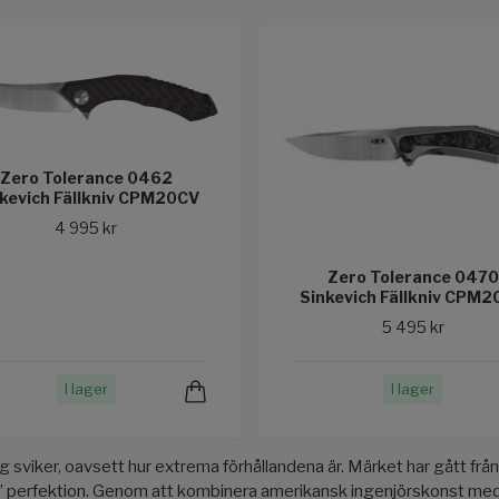
Zero Tolerance 0462
kevich Fällkniv CPM20CV
4 995 kr
Zero Tolerance 0470
Sinkevich Fällkniv CPM
5 495 kr
I lager
I lager
sviker, oavsett hur extrema förhållandena är. Märket har gått från a
rbuilt” perfektion. Genom att kombinera amerikansk ingenjörskonst