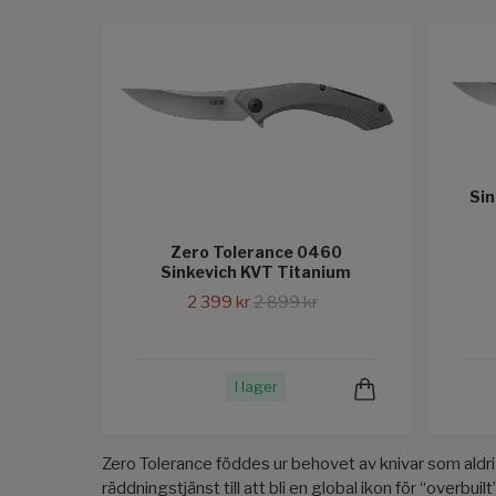
Sin
Zero Tolerance 0460
Sinkevich KVT Titanium
2 399 kr
2 899 kr
I lager
Zero Tolerance föddes ur behovet av knivar som aldrig 
räddningstjänst till att bli en global ikon för “ove