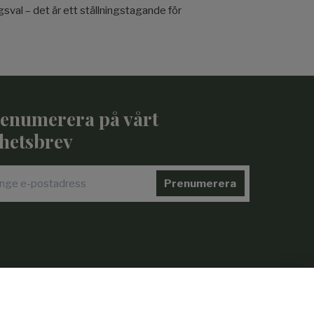
gsval – det är ett ställningstagande för
enumerera på vårt
hetsbrev
Prenumerera