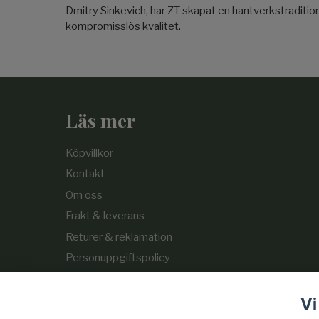
Dmitry Sinkevich, har ZT skapat en hantverkstradition
kompromisslös kvalitet.
Läs mer
Köpvillkor
Kontakt
Om oss
Frakt & leverans
Returer & reklamation
Personuppgiftspolicy
Cookie-policy
Vi