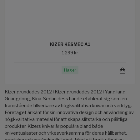
KIZER KESMEC A1
1 299 kr
I lager
Kizer grundades 2012 i Kizer grundades 2012 i Yangjiang,
Guangdong, Kina. Sedan dess har de etablerat sig som en
framstående tillverkare av högkvalitativa knivar och verktyg.
Företaget är känt för sin innovativa design och användning av
högkvalitativa material för att skapa slitstarka och pålitliga
produkter. Kizers knivar är populära bland både
kniventusiaster och yrkesverksamma för deras hållbarhet,
precision och användarvänlighet. Med ett brett utbud av