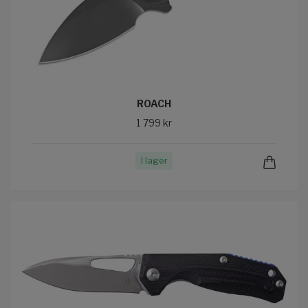
ROACH
1 799 kr
I lager