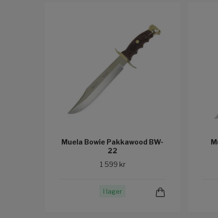
Muela Bowie Pakkawood BW-
M
22
1 599 kr
I lager