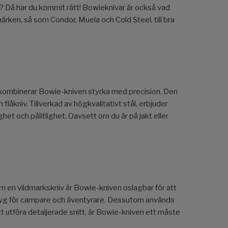
iv? Då har du kommit rätt! Bowieknivar är också vad
märken, så som Condor, Muela och Cold Steel, till bra
, kombinerar Bowie-kniven styrka med precision. Den
 flåkniv. Tillverkad av högkvalitativt stål, erbjuder
t och pålitlighet. Oavsett om du är på jakt eller
om en vildmarkskniv är Bowie-kniven oslagbar för att
ktyg för campare och äventyrare. Dessutom används
tt utföra detaljerade snitt, är Bowie-kniven ett måste