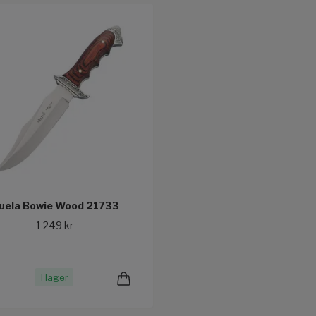
uela Bowie Wood 21733
1 249 kr
I lager