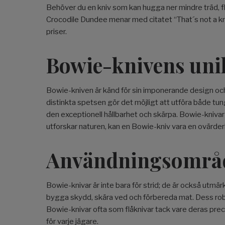
Behöver du en kniv som kan hugga ner mindre träd, flis
Crocodile Dundee menar med citatet “That´s not a knife
priser.
Bowie-knivens uni
Bowie-kniven är känd för sin imponerande design och
distinkta spetsen gör det möjligt att utföra både tunga 
den exceptionell hållbarhet och skärpa. Bowie-knivar
utforskar naturen, kan en Bowie-kniv vara en ovärde
Användningsområd
Bowie-knivar är inte bara för strid; de är också utmä
bygga skydd, skära ved och förbereda mat. Dess rob
Bowie-knivar ofta som flåknivar tack vare deras preci
för varje jägare.