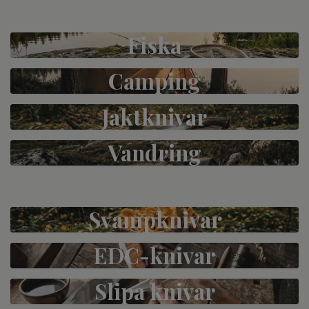
Fiska
Camping
Jaktknivar
Vandring
Svampknivar
EDC-knivar
Slipa knivar