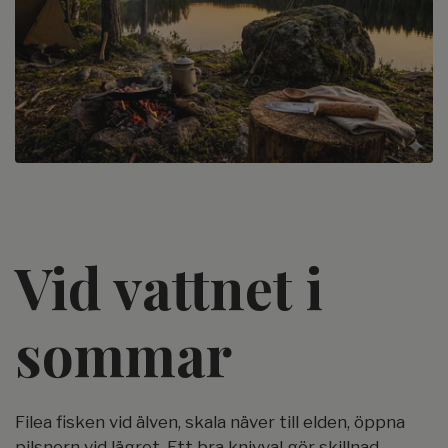
Vid vattnet i
sommar
Filea fisken vid älven, skala näver till elden, öppna
pilsnern vid lägret. Ett bra knivval gör skillnad