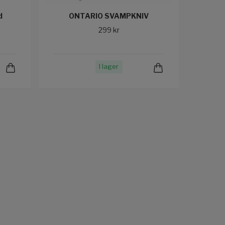
d
ONTARIO SVAMPKNIV
299 kr
I lager