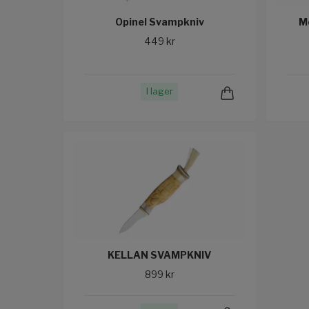
Opinel Svampkniv
M
449 kr
I lager
KELLAN SVAMPKNIV
899 kr