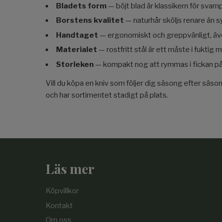
Bladets form
— böjt blad är klassikern för svam
Borstens kvalitet
— naturhår sköljs renare än s
Handtaget
— ergonomiskt och greppvänligt, äv
Materialet
— rostfritt stål är ett måste i fuktig mi
Storleken
— kompakt nog att rymmas i fickan på
Vill du köpa en kniv som följer dig säsong efter sä
och har sortimentet stadigt på plats.
Läs mer
Köpvillkor
Kontakt
Om oss