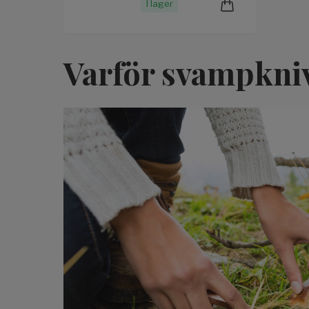
I lager
Varför svampkni