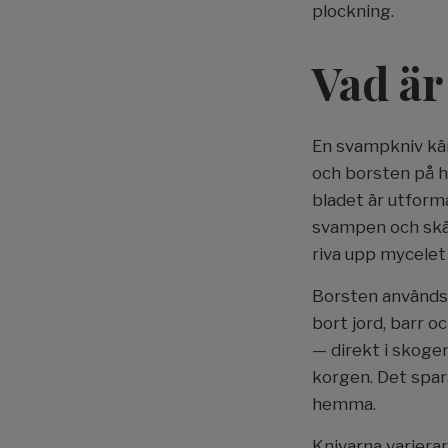
plockning.
Vad är
En svampkniv kän
och borsten på h
bladet är utforma
svampen och skär
riva upp mycelet
Borsten används 
bort jord, barr 
— direkt i skoge
korgen. Det spar
hemma.
Knivarna varierar