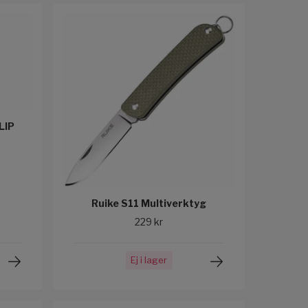
LIP
Ruike S11 Multiverktyg
229 kr
Ej i lager