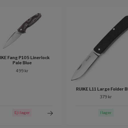
IKE Fang P105 Linerlock
Pale Blue
499 kr
RUIKE L11 Large Folder B
379 kr
Ej i lager
I lager