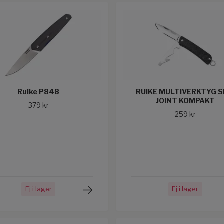
Ruike P848
RUIKE MULTIVERKTYG S
JOINT KOMPAKT
379 kr
259 kr
Ej i lager
Ej i lager