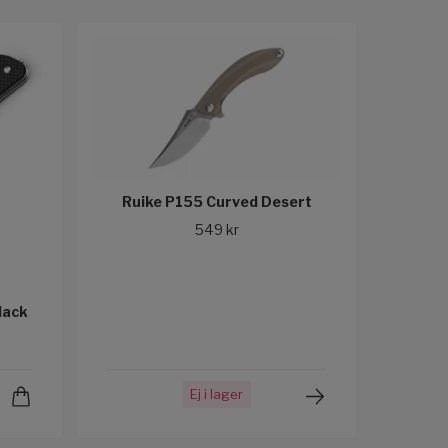
Ruike P155 Curved Desert
549 kr
lack
Ej i lager