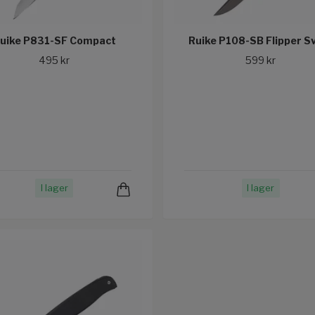
uike P831-SF Compact
Ruike P108-SB Flipper S
495 kr
599 kr
I lager
I lager