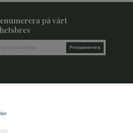
enumerera på vårt
hetsbrev
Prenumerera
ljer