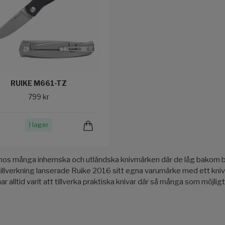
RUIKE M661-TZ
799 kr
I lager
os många inhemska och utländska knivmärken där de låg bakom bå
llverkning lanserade Ruike 2016 sitt egna varumärke med ett knivso
t har alltid varit att tillverka praktiska knivar där så många som möjl