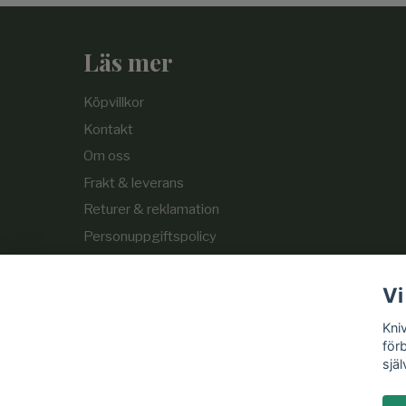
Läs mer
Köpvillkor
Kontakt
Om oss
Frakt & leverans
Returer & reklamation
Personuppgiftspolicy
Cookie-policy
Vi
Kni
för
själ