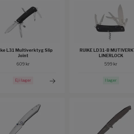
ike L31 Multiverktyg Slip
RUIKE LD31-B MUTIVER
Joint
LINERLOCK
609 kr
599 kr
Ej i lager
I lager