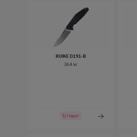
RUIKE D191-B
364 kr
Ej i lager