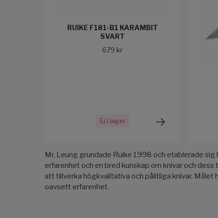
RUIKE F181-B1 KARAMBIT
SVART
679 kr
Ej i lager
Mr. Leung grundade Ruike 1998 och etablerade sig h
erfarenhet och en bred kunskap om knivar och dess ti
att tillverka högkvalitativa och pålitliga knivar. Måle
oavsett erfarenhet.