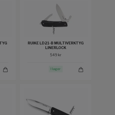
KTYG
RUIKE LD21-B MULTIVERKTYG
LINERLOCK
549 kr
I lager