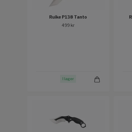
Ruike P138 Tanto
R
499 kr
I lager