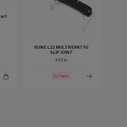
vart
RUIKE L21 MULTIVERKTYG
SLIP JOINT
449 kr
Ej i lager