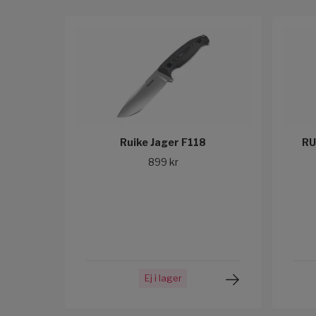
Ruike Jager F118
RU
899 kr
Ej i lager