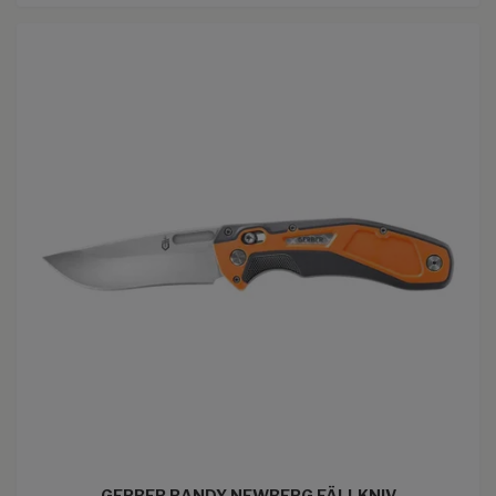
GERBER RANDY NEWBERG FÄLLKNIV