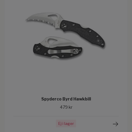
Spyderco Byrd Hawkbill
479 kr
Ej i lager