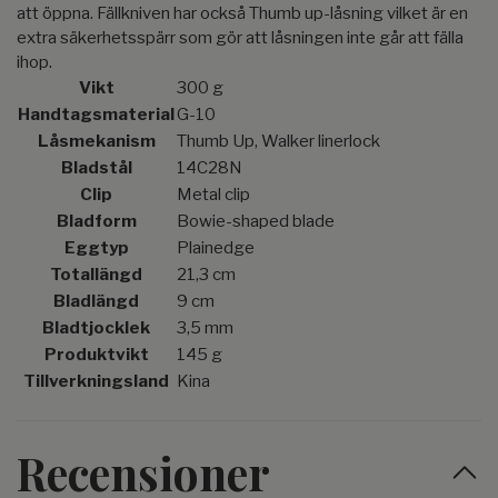
att öppna. Fällkniven har också Thumb up-låsning vilket är en
extra säkerhetsspärr som gör att låsningen inte går att fälla
ihop.
Vikt
300 g
Handtagsmaterial
G-10
Låsmekanism
Thumb Up, Walker linerlock
Bladstål
14C28N
Clip
Metal clip
Bladform
Bowie-shaped blade
Eggtyp
Plainedge
Totallängd
21,3 cm
Bladlängd
9 cm
Bladtjocklek
3,5 mm
Produktvikt
145 g
Tillverkningsland
Kina
Recensioner