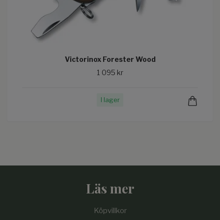
Victorinox Forester Wood
1 095 kr
I lager
Läs mer
Köpvillkor