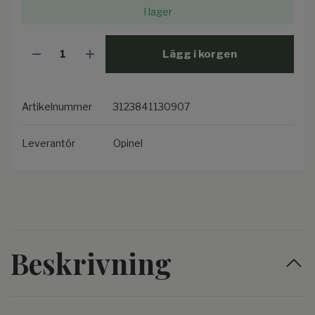
I lager
Lägg i korgen
Artikelnummer
3123841130907
Leverantör
Opinel
Beskrivning