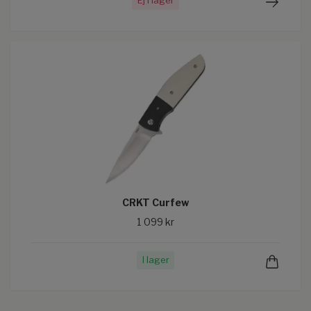
Ej i lager
CRKT Curfew
1 099 kr
I lager