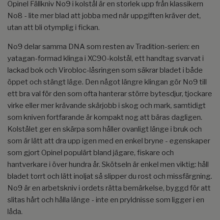
Opinel Fällkniv No9 i kolstål är en storlek upp från klassikern
No8 - lite mer blad att jobba med när uppgiften kräver det,
utan att bli otymplig i fickan.
No9 delar samma DNA som resten av Tradition-serien: en
yatagan-formad klinga i XC90-kolstål, ett handtag svarvat i
lackad bok och Virobloc-låsringen som säkrar bladet i både
öppet och stängt läge. Den något längre klingan gör No9 till
ett bra val för den som ofta hanterar större bytesdjur, tjockare
virke eller mer krävande skärjobb i skog och mark, samtidigt
som kniven fortfarande är kompakt nog att bäras dagligen.
Kolstålet ger en skärpa som håller ovanligt länge i bruk och
som är lätt att dra upp igen med en enkel bryne - egenskaper
som gjort Opinel populärt bland jägare, fiskare och
hantverkare i över hundra år. Skötseln är enkel men viktig: håll
bladet torrt och lätt inoljat så slipper du rost och missfärgning.
No9 är en arbetskniv i ordets rätta bemärkelse, byggd för att
slitas hårt och hålla länge - inte en pryldnisse som ligger i en
låda.