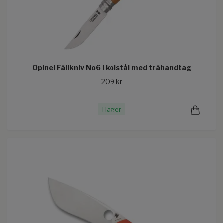
Opinel Fällkniv No6 i kolstål med trähandtag
209 kr
I lager