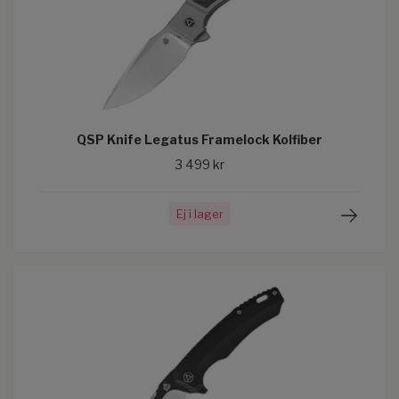
QSP Knife Legatus Framelock Kolfiber
3 499 kr
Ej i lager