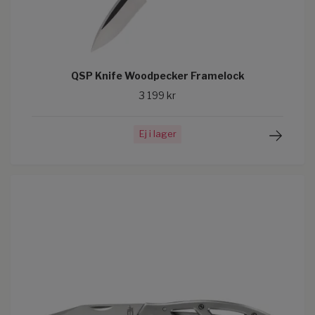
QSP Knife Woodpecker Framelock
3 199 kr
Ej i lager