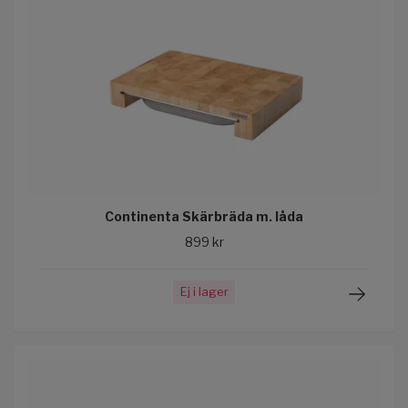
Continenta Skärbräda m. låda
899 kr
Ej i lager