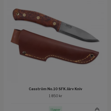
Casström No.10 SFK Järv Kniv
1 850 kr
I lager