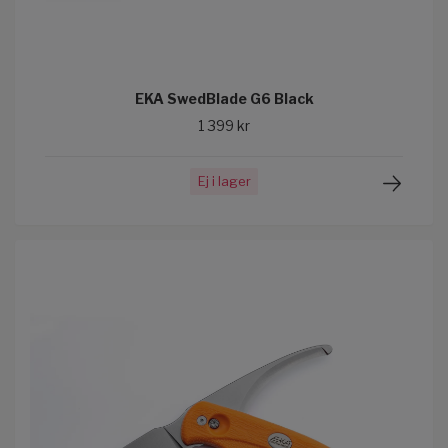
EKA SwedBlade G6 Black
1 399 kr
Ej i lager