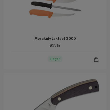
Morakniv Jaktset 3000
899 kr
I lager