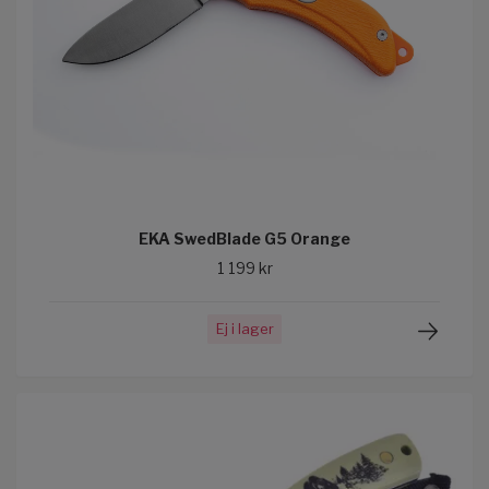
EKA SwedBlade G5 Orange
1 199 kr
Ej i lager