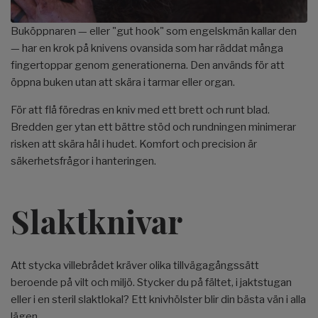
Buköppnaren — eller "gut hook" som engelskmän kallar den
— har en krok på knivens ovansida som har räddat många
fingertoppar genom generationerna. Den används för att
öppna buken utan att skära i tarmar eller organ.
För att flå föredras en kniv med ett brett och runt blad.
Bredden ger ytan ett bättre stöd och rundningen minimerar
risken att skära hål i hudet. Komfort och precision är
säkerhetsfrågor i hanteringen.
Slaktknivar
Att stycka villebrådet kräver olika tillvägagångssätt
beroende på vilt och miljö. Stycker du på fältet, i jaktstugan
eller i en steril slaktlokal? Ett knivhölster blir din bästa vän i alla
lägen.