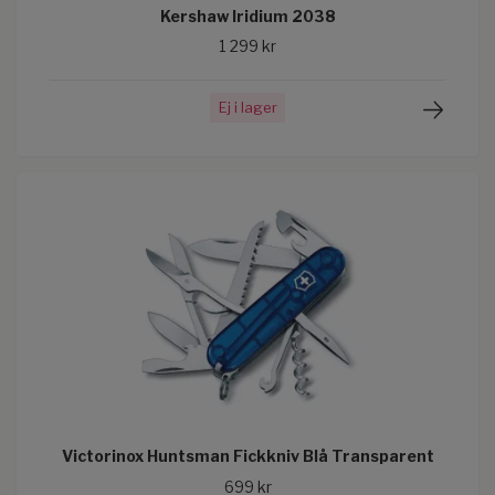
Kershaw Iridium 2038
1 299 kr
Ej i lager
Victorinox Huntsman Fickkniv Blå Transparent
699 kr