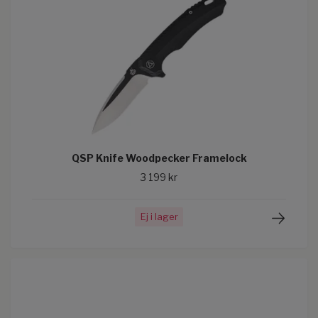
QSP Knife Woodpecker Framelock
3 199 kr
Ej i lager