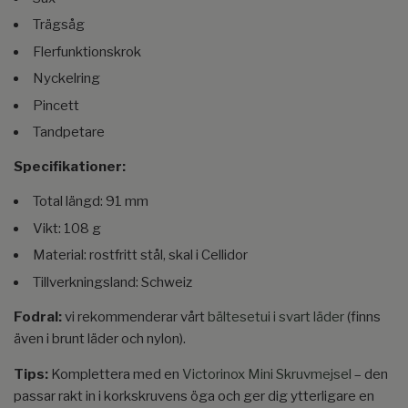
Trägsåg
Flerfunktionskrok
Nyckelring
Pincett
Tandpetare
Specifikationer:
Total längd: 91 mm
Vikt: 108 g
Material: rostfritt stål, skal i Cellidor
Tillverkningsland: Schweiz
Fodral:
vi rekommenderar vårt
bältesetui i svart läder
(finns
även i brunt läder och nylon).
Tips:
Komplettera med en
Victorinox Mini Skruvmejsel
– den
passar rakt in i korkskruvens öga och ger dig ytterligare en