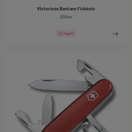
Victorinox Bantam Fickkniv
299 kr
Ej i lager