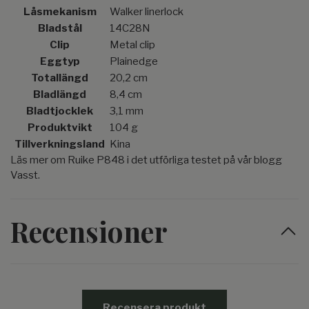
Låsmekanism
Walker linerlock
Bladstål
14C28N
Clip
Metal clip
Eggtyp
Plainedge
Totallängd
20,2 cm
Bladlängd
8,4 cm
Bladtjocklek
3,1 mm
Produktvikt
104 g
Tillverkningsland
Kina
Läs mer om Ruike P848 i det utförliga testet på vår blogg
Vasst.
Recensioner
Recensera produkt