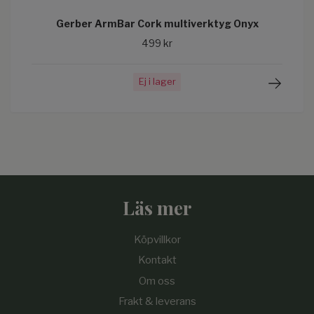
Gerber ArmBar Cork multiverktyg Onyx
499 kr
Ej i lager
Läs mer
Köpvillkor
Kontakt
Om oss
Frakt & leverans