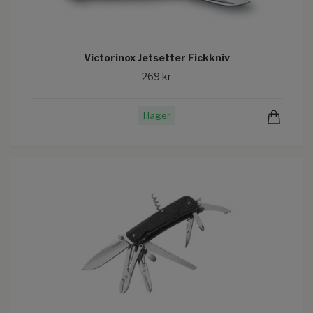
Victorinox Jetsetter Fickkniv
269 kr
I lager