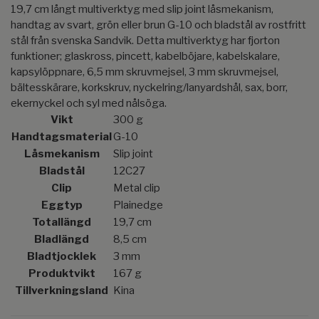
19,7 cm långt multiverktyg med slip joint låsmekanism,
handtag av svart, grön eller brun G-10 och bladstål av rostfritt
stål från svenska Sandvik. Detta multiverktyg har fjorton
funktioner; glaskross, pincett, kabelböjare, kabelskalare,
kapsylöppnare, 6,5 mm skruvmejsel, 3 mm skruvmejsel,
bältesskärare, korkskruv, nyckelring/lanyardshål, sax, borr,
ekernyckel och syl med nålsöga.
Vikt
300 g
Handtagsmaterial
G-10
Låsmekanism
Slip joint
Bladstål
12C27
Clip
Metal clip
Eggtyp
Plainedge
Totallängd
19,7 cm
Bladlängd
8,5 cm
Bladtjocklek
3 mm
Produktvikt
167 g
Tillverkningsland
Kina