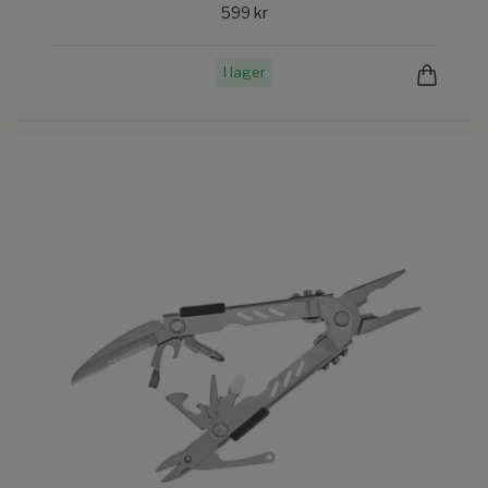
599 kr
I lager