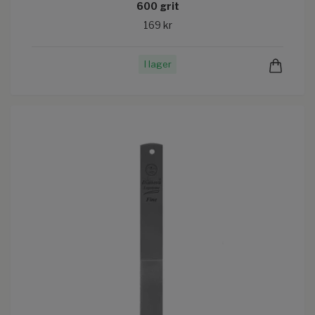
600 grit
169 kr
I lager