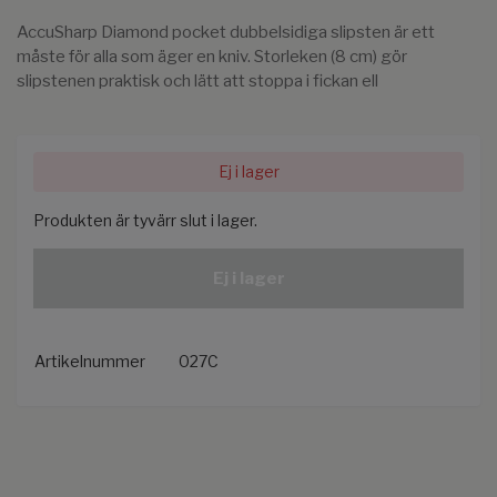
AccuSharp Diamond pocket dubbelsidiga slipsten är ett
måste för alla som äger en kniv. Storleken (8 cm) gör
slipstenen praktisk och lätt att stoppa i fickan ell
Ej i lager
Produkten är tyvärr slut i lager.
Ej i lager
Artikelnummer
027C