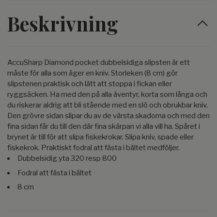
Beskrivning
AccuSharp Diamond pocket dubbelsidiga slipsten är ett
måste för alla som äger en kniv. Storleken (8 cm) gör
slipstenen praktisk och lätt att stoppa i fickan eller
ryggsäcken. Ha med den på alla äventyr, korta som långa och
du riskerar aldrig att bli stående med en slö och obrukbar kniv.
Den grövre sidan slipar du av de värsta skadorna och med den
fina sidan får du till den där fina skärpan vi alla vill ha. Spåret i
brynet är till för att slipa fiskekrokar. Slipa kniv, spade eller
fiskekrok. Praktiskt fodral att fästa i bältet medföljer.
Dubbelsidig yta 320 resp 800
Fodral att fästa i bältet
8 cm