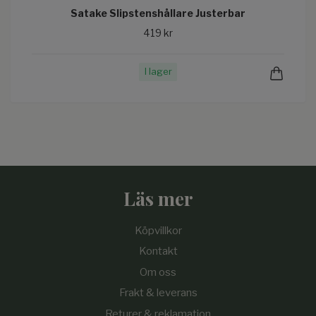
Satake Slipstenshållare Justerbar
419 kr
I lager
Läs mer
Köpvillkor
Kontakt
Om oss
Frakt & leverans
Returer & reklamation