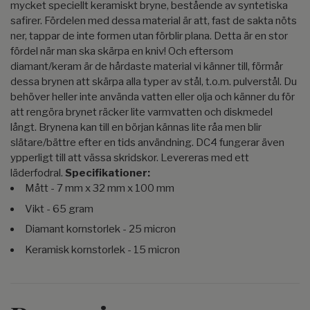
mycket speciellt keramiskt bryne, bestående av syntetiska
safirer. Fördelen med dessa material är att, fast de sakta nöts
ner, tappar de inte formen utan förblir plana. Detta är en stor
fördel när man ska skärpa en kniv! Och eftersom
diamant/keram är de hårdaste material vi känner till, förmår
dessa brynen att skärpa alla typer av stål, t.o.m. pulverstål. Du
behöver heller inte använda vatten eller olja och känner du för
att rengöra brynet räcker lite varmvatten och diskmedel
långt. Brynena kan till en början kännas lite råa men blir
slätare/bättre efter en tids användning. DC4 fungerar även
ypperligt till att vässa skridskor. Levereras med ett
läderfodral.
Specifikationer:
Mått - 7 mm x 32 mm x 100 mm
Vikt - 65 gram
Diamant kornstorlek - 25 micron
Keramisk kornstorlek - 15 micron