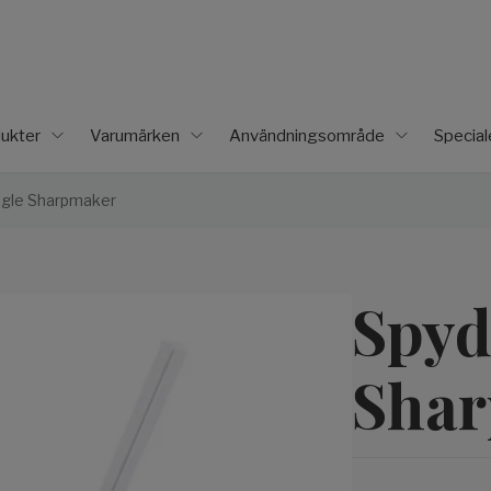
ukter
Varumärken
Användningsområde
Specia
ngle Sharpmaker
Spyd
Sha