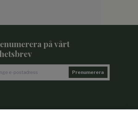
enumerera på vårt
hetsbrev
Prenumerera