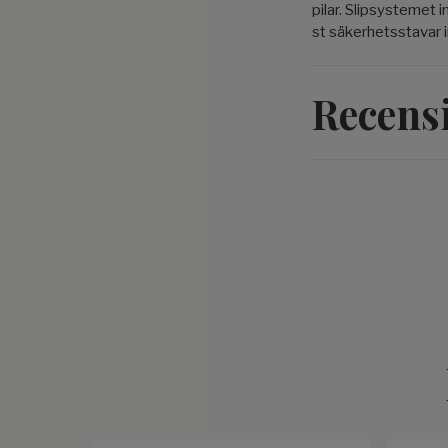
pilar. Slipsystemet i
st säkerhetsstavar 
Recens