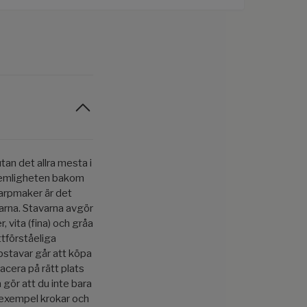
tan det allra mesta i
. Hemligheten bakom
harpmaker är det
arna. Stavarna avgör
 vita (fina) och gråa
tförståeliga
ipstavar går att köpa
placera på rätt plats
gör att du inte bara
 exempel krokar och