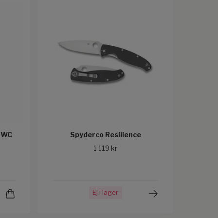
 WC
Spyderco Resilience
1 119 kr
Ej i lager