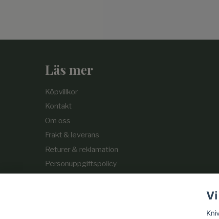
Läs mer
Köpvillkor
Kontakt
Om oss
Frakt & leverans
Returer & reklamation
Personuppgiftspolicy
Cookie-policy
Vi
Kni