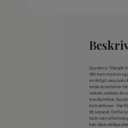
Beskri
Spyderco Triangle Sh
ditt hem med en egg.
en riktigt vass kniv
enda du behöver tän
vinkeln, enklare än 
(mediumfina). Spyde
instruktioner. -Var 
till separat. Detta sy
tack vare utformning
kan slipa vanliga p