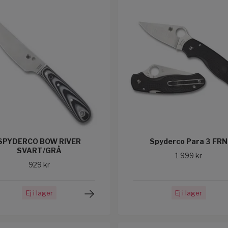
SPYDERCO BOW RIVER
Spyderco Para 3 FRN
SVART/GRÅ
1 999 kr
929 kr
Ej i lager
Ej i lager