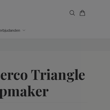
lerbjudanden
erco Triangle
rpmaker