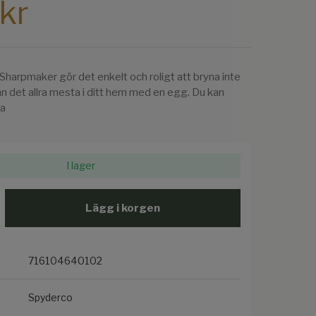
kr
Sharpmaker gör det enkelt och roligt att bryna inte
an det allra mesta i ditt hem med en egg. Du kan
la
I lager
Lägg i korgen
716104640102
Spyderco