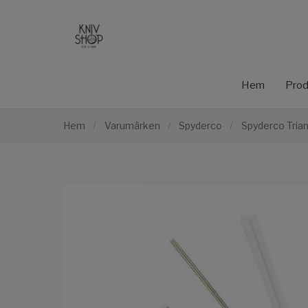
Hem
Prod
Hem
/
Varumärken
/
Spyderco
/
Spyderco Tria