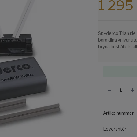
1 295 
Spyderco Triangle 
bara dina knivar ut
bryna hushållets al
Artikelnummer
Leverantör