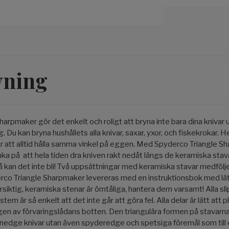
vning
arpmaker gör det enkelt och roligt att bryna inte bara dina knivar u
 Du kan bryna hushållets alla knivar, saxar, yxor, och fiskekrokar
 är att alltid hålla samma vinkel på eggen. Med Spyderco Triangle S
ka på att hela tiden dra kniven rakt nedåt längs de keramiska stav
så kan det inte bli! Två uppsättningar med keramiska stavar medföljer,
rco Triangle Sharpmaker levereras med en instruktionsbok med lät
försiktig, keramiska stenar är ömtåliga, hantera dem varsamt! Alla sl
stem är så enkelt att det inte går att göra fel. Alla delar är lätt att 
en av förvaringslådans botten. Den triangulära formen på stavarna 
lainedge knivar utan även spyderedge och spetsiga föremål som till