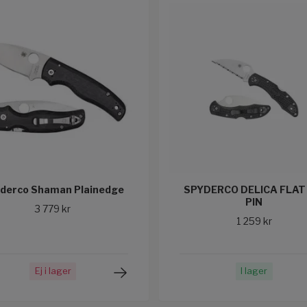
derco Shaman Plainedge
SPYDERCO DELICA FLAT
PIN
3 779 kr
1 259 kr
Ej i lager
I lager