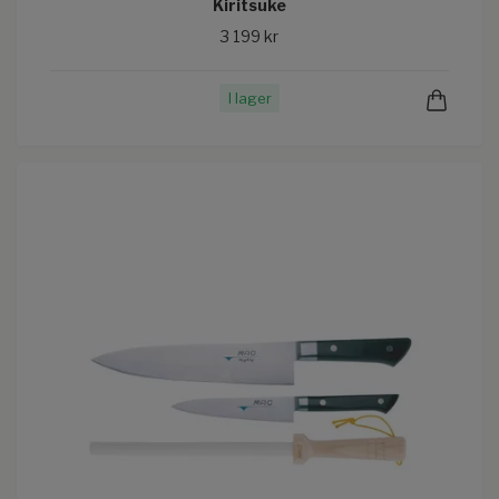
Kiritsuke
3 199 kr
I lager