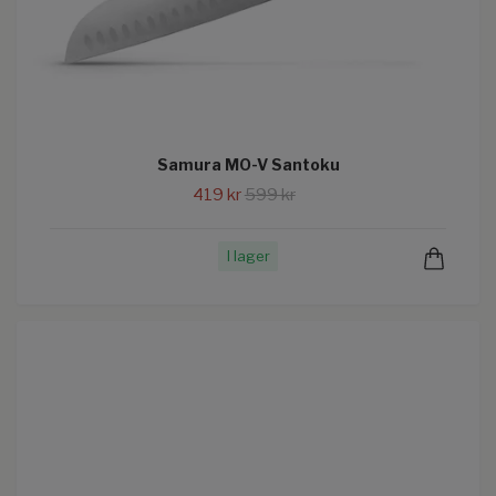
Samura MO-V Santoku
419 kr
599 kr
I lager