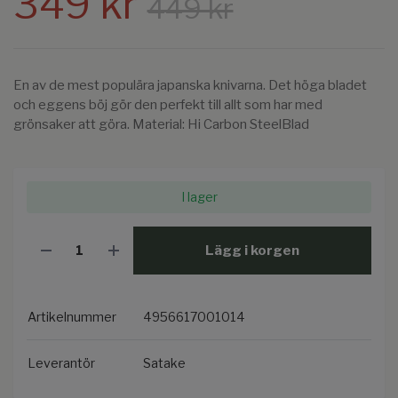
349 kr
449 kr
En av de mest populära japanska knivarna. Det höga bladet
och eggens böj gör den perfekt till allt som har med
grönsaker att göra. Material: Hi Carbon SteelBlad
I lager
Lägg i korgen
Artikelnummer
4956617001014
Leverantör
Satake