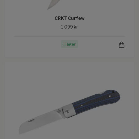
CRKT Curfew
1 099 kr
I lager