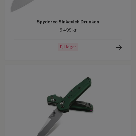
Spyderco Sinkevich Drunken
6 499 kr
Ej i lager