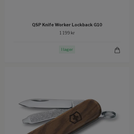
QSP Knife Worker Lockback G10
1 199 kr
I lager