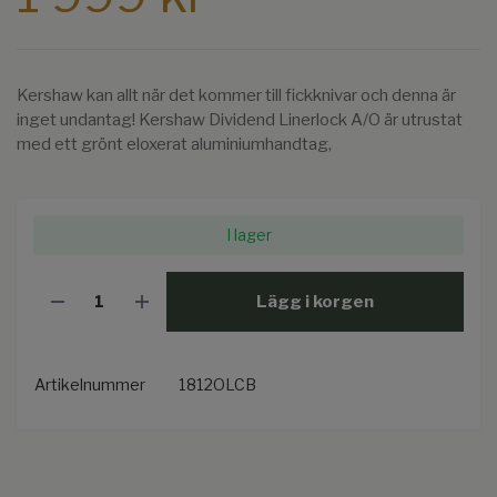
Kershaw kan allt när det kommer till fickknivar och denna är
inget undantag! Kershaw Dividend Linerlock A/O är utrustat
med ett grönt eloxerat aluminiumhandtag,
I lager
Lägg i korgen
Artikelnummer
1812OLCB