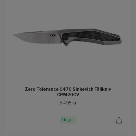
Zero Tolerance 0470 Sinkevich Fällkniv
CPM20CV
5 495 kr
I lager