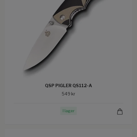
QSP PIGLER QS112-A
549 kr
I lager