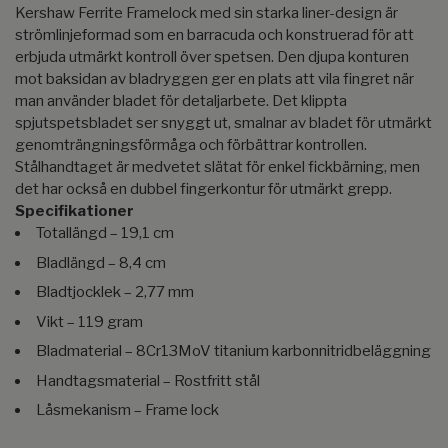
Kershaw Ferrite Framelock med sin starka liner-design är
strömlinjeformad som en barracuda och konstruerad för att
erbjuda utmärkt kontroll över spetsen. Den djupa konturen
mot baksidan av bladryggen ger en plats att vila fingret när
man använder bladet för detaljarbete. Det klippta
spjutspetsbladet ser snyggt ut, smalnar av bladet för utmärkt
genomträngningsförmåga och förbättrar kontrollen.
Stålhandtaget är medvetet slätat för enkel fickbärning, men
det har också en dubbel fingerkontur för utmärkt grepp.
Specifikationer
Totallängd – 19,1 cm
Bladlängd – 8,4 cm
Bladtjocklek – 2,77 mm
Vikt – 119 gram
Bladmaterial – 8Cr13MoV titanium karbonnitridbeläggning
Handtagsmaterial – Rostfritt stål
Låsmekanism – Frame lock