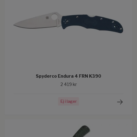
Spyderco Endura 4 FRN K390
2 419 kr
Ej i lager