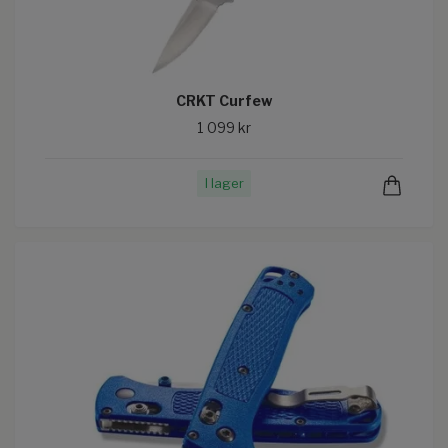
CRKT Curfew
1 099 kr
I lager