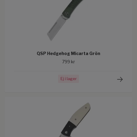
QSP Hedgehog Micarta Grön
799 kr
Ej i lager