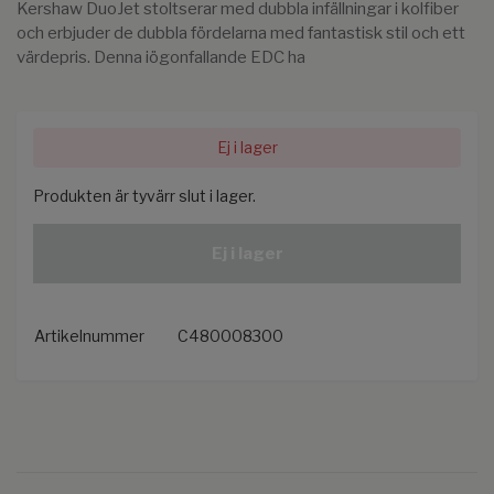
Kershaw DuoJet stoltserar med dubbla infällningar i kolfiber
och erbjuder de dubbla fördelarna med fantastisk stil och ett
värdepris. Denna iögonfallande EDC ha
Ej i lager
Produkten är tyvärr slut i lager.
Ej i lager
Artikelnummer
C480008300