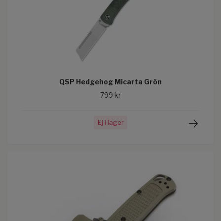
QSP Hedgehog Micarta Grön
799 kr
Ej i lager