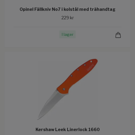
Opinel Fällkniv No7 i kolstål med trähandtag
229 kr
I lager
Kershaw Leek Linerlock 1660