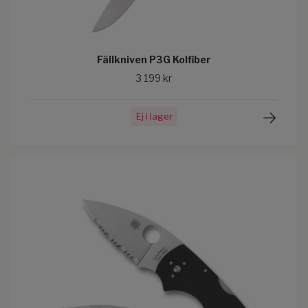
Fällkniven P3G Kolfiber
3 199 kr
Ej i lager