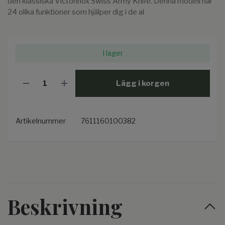
den klassiska Victorinox Swiss Army Knife. Denna modell har
24 olika funktioner som hjälper dig i de al
I lager
Lägg i korgen
Artikelnummer
7611160100382
Beskrivning