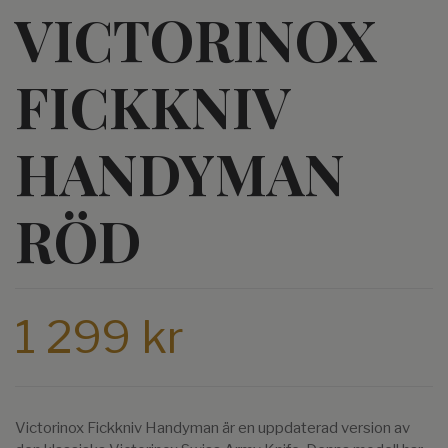
VICTORINOX
FICKKNIV
HANDYMAN
RÖD
1 299 kr
Victorinox Fickkniv Handyman är en uppdaterad version av