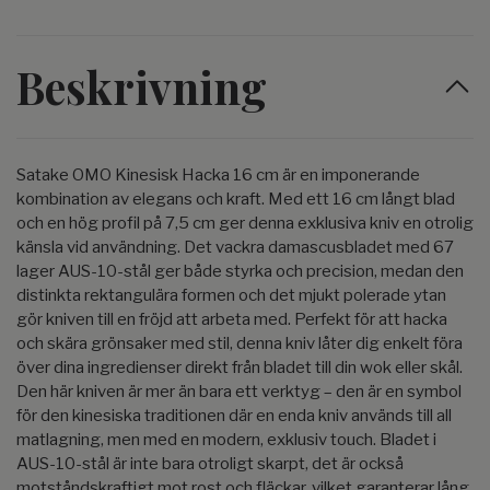
Beskrivning
Satake OMO Kinesisk Hacka 16 cm är en imponerande
kombination av elegans och kraft. Med ett 16 cm långt blad
och en hög profil på 7,5 cm ger denna exklusiva kniv en otrolig
känsla vid användning. Det vackra damascusbladet med 67
lager AUS-10-stål ger både styrka och precision, medan den
distinkta rektangulära formen och det mjukt polerade ytan
gör kniven till en fröjd att arbeta med. Perfekt för att hacka
och skära grönsaker med stil, denna kniv låter dig enkelt föra
över dina ingredienser direkt från bladet till din wok eller skål.
Den här kniven är mer än bara ett verktyg – den är en symbol
för den kinesiska traditionen där en enda kniv används till all
matlagning, men med en modern, exklusiv touch. Bladet i
AUS-10-stål är inte bara otroligt skarpt, det är också
motståndskraftigt mot rost och fläckar, vilket garanterar lång