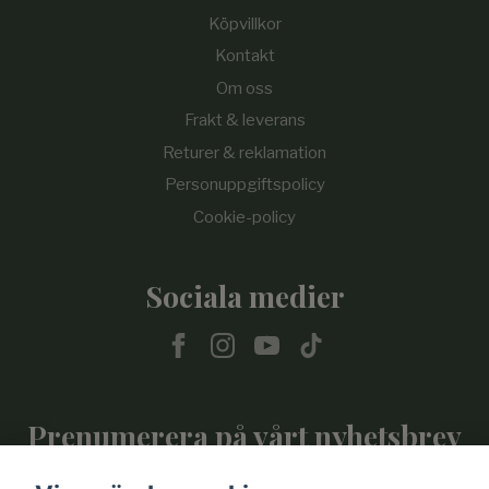
Köpvillkor
Kontakt
Om oss
Frakt & leverans
Returer & reklamation
Personuppgiftspolicy
Cookie-policy
Sociala medier
Prenumerera på vårt nyhetsbrev