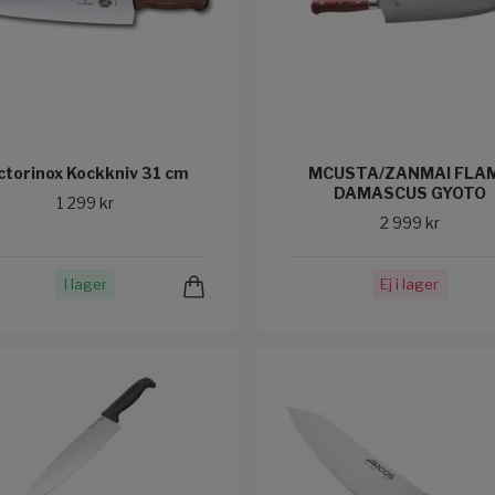
ctorinox Kockkniv 31 cm
MCUSTA/ZANMAI FLA
DAMASCUS GYOTO
1 299 kr
2 999 kr
I lager
Ej i lager