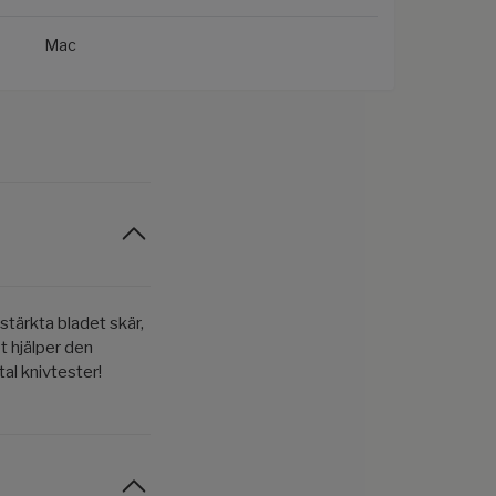
Mac
tärkta bladet skär,
et hjälper den
tal knivtester!