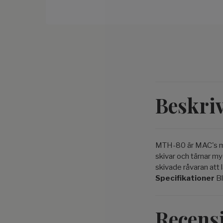
Beskri
MTH-80 är MAC's mes
skivar och tärnar myc
skivade råvaran att l
Specifikationer
Bl
Recens