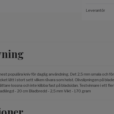
Leverantör
vning
t populära kniv för daglig användning. Det 2,5 mm smala och förs
ket lätt i stort sett vilken råvara som helst. Olivslipningen på blad
ättare lossna och inte klibba fast på bladsidan. Testvinnare i ett fler
adlängd - 20 cm Bladbredd - 2,5 mm Vikt - 170 gram
ioner