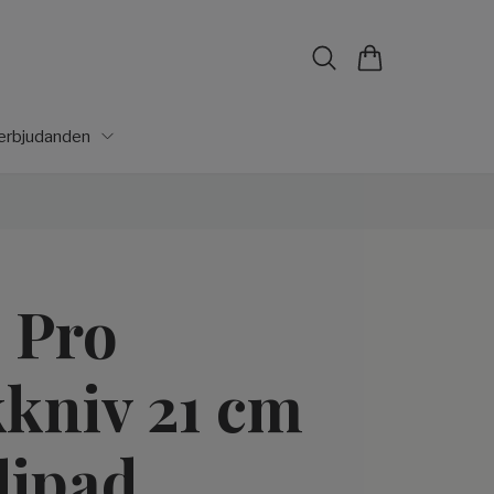
lerbjudanden
 Pro
kniv 21 cm
lipad