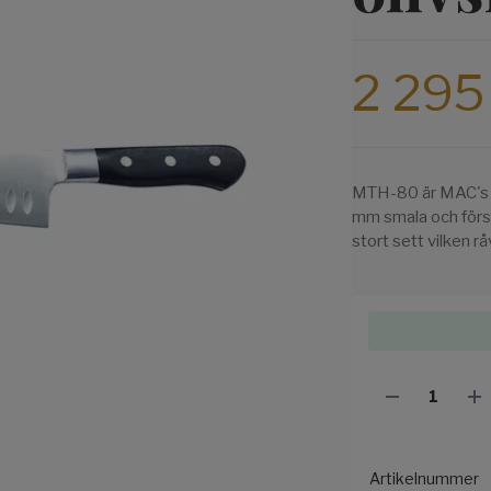
2 295
MTH-80 är MAC's m
mm smala och förstä
stort sett vilken r
Artikelnummer