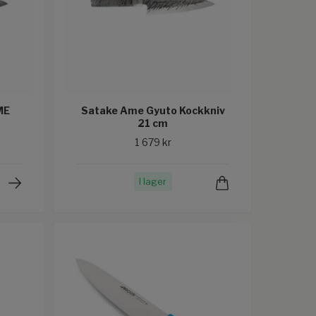
ME
Satake Ame Gyuto Kockkniv
21 cm
1 679 kr
I lager