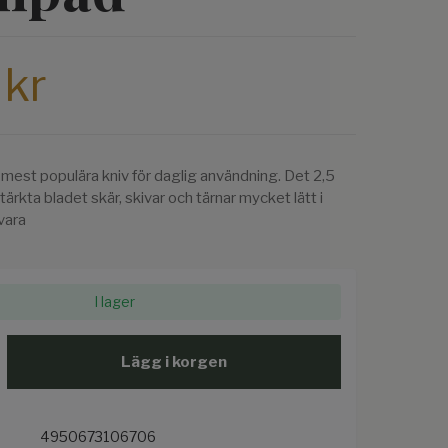
 kr
est populära kniv för daglig användning. Det 2,5
rkta bladet skär, skivar och tärnar mycket lätt i
åvara
I lager
Lägg i korgen
4950673106706