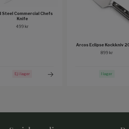
d Steel Commercial Chefs
Knife
499 kr
Arcos Eclipse Kockkniv 2
899 kr
Ej i lager
I lager