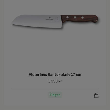
Victorinox Santokukniv 17 cm
1 099 kr
I lager