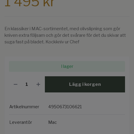
1 495 kr
En klassiker i MAC-sortimentet, med olivslipning som gör
kniven extra följsam och gör det svårare för det du skivar att
suga fast på bladet. Kockkniv ur Chef
I lager
Lägg i korgen
Artikelnummer
4950673106621
Leverantör
Mac