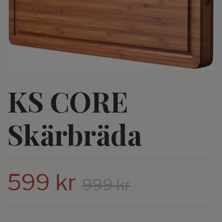
KS CORE
Skärbräda
599 kr
999 kr