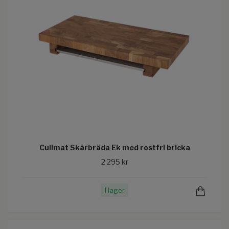
Culimat Skärbräda Ek med rostfri bricka
2 295 kr
I lager