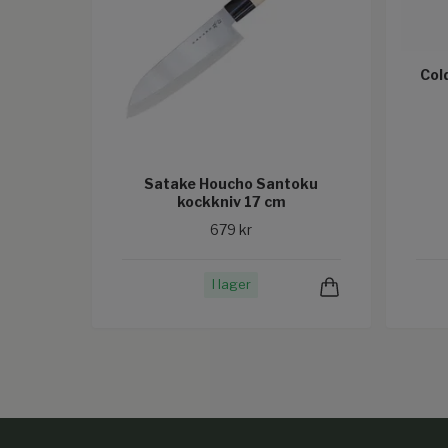
Col
Satake Houcho Santoku
kockkniv 17 cm
679 kr
I lager