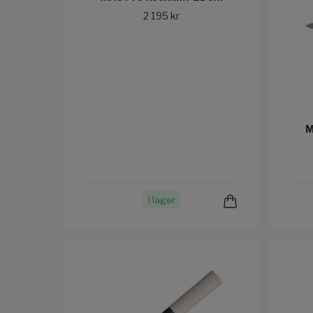
2 195 kr
M
I lager