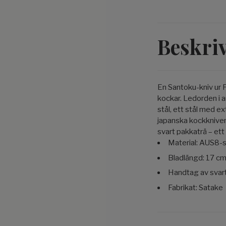
Beskri
En Santoku-kniv ur 
kockar. Ledorden i a
stål, ett stål med 
japanska kockkniven
svart pakkaträ – ett
Material: AUS8-s
Bladlängd: 17 c
Handtag av svar
Fabrikat: Satake