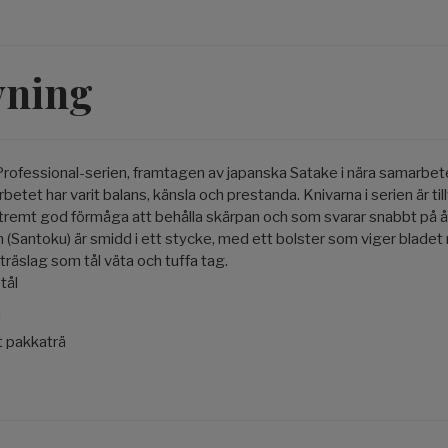
vning
Professional-serien, framtagen av japanska Satake i nära samarb
rbetet har varit balans, känsla och prestanda. Knivarna i serien är ti
extremt god förmåga att behålla skärpan och som svarar snabbt på 
 (Santoku) är smidd i ett stycke, med ett bolster som viger blade
 träslag som tål väta och tuffa tag.
tål
m
t pakkaträ