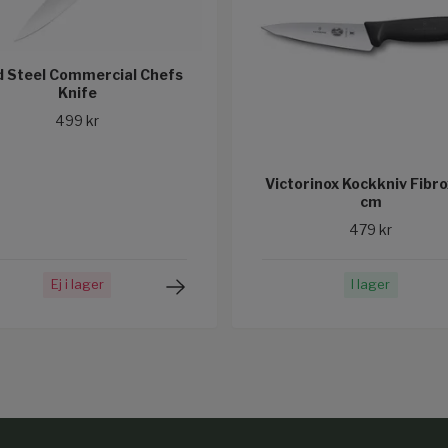
d Steel Commercial Chefs
Knife
499 kr
Victorinox Kockkniv Fibro
cm
479 kr
Ej i lager
I lager