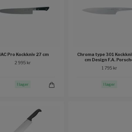
AC Pro Kockkniv 27 cm
Chroma type 301 Kockkni
cm Design F.A. Porsch
2 995 kr
1 795 kr
I lager
I lager