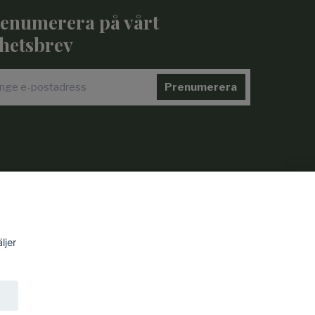
enumerera på vårt
hetsbrev
Prenumerera
ljer