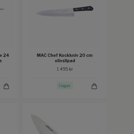
v 24
MAC Chef Kockkniv 20 cm
e
olivslipad
1 495 kr
I lager