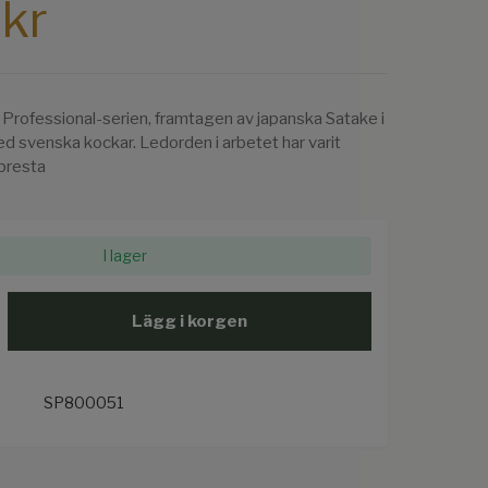
 kr
 Professional-serien, framtagen av japanska Satake i
 svenska kockar. Ledorden i arbetet har varit
 presta
I lager
Lägg i korgen
SP800051