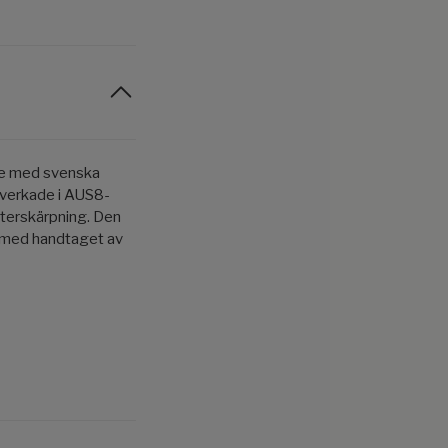
ete med svenska
llverkade i AUS8-
återskärpning. Den
t med handtaget av