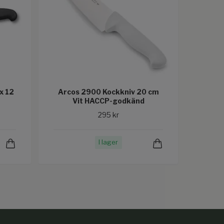
x 12
Arcos 2900 Kockkniv 20 cm
Vit HACCP-godkänd
295 kr
I lager