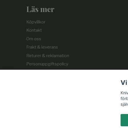
Läs mer
Köpvillkor
Kontakt
Om oss
Frakt & leverans
Returer & reklamation
Personuppgiftspolicy
Cookie-policy
Vi
Kni
för
själ