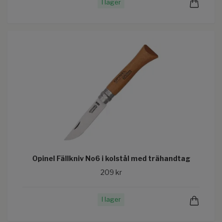
I lager
Opinel Fällkniv No6 i kolstål med trähandtag
209 kr
I lager