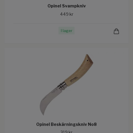
Opinel Svampkniv
449 kr
I lager
Opinel Beskärningskniv No8
319 kr