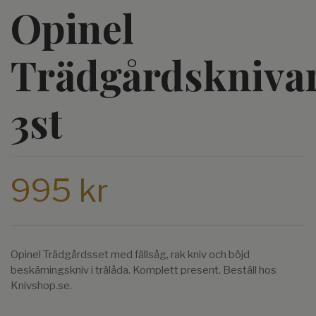
Opinel
Trädgårdskniva
3st
995 kr
Opinel Trädgårdsset med fällsåg, rak kniv och böjd
beskärningskniv i trälåda. Komplett present. Beställ hos
Knivshop.se.