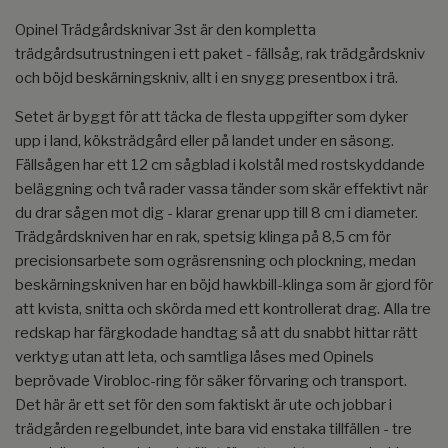
Opinel Trädgårdsknivar 3st är den kompletta
trädgårdsutrustningen i ett paket - fällsåg, rak trädgårdskniv
och böjd beskärningskniv, allt i en snygg presentbox i trä.
Setet är byggt för att täcka de flesta uppgifter som dyker
upp i land, köksträdgård eller på landet under en säsong.
Fällsågen har ett 12 cm sågblad i kolstål med rostskyddande
beläggning och två rader vassa tänder som skär effektivt när
du drar sågen mot dig - klarar grenar upp till 8 cm i diameter.
Trädgårdskniven har en rak, spetsig klinga på 8,5 cm för
precisionsarbete som ogräsrensning och plockning, medan
beskärningskniven har en böjd hawkbill-klinga som är gjord för
att kvista, snitta och skörda med ett kontrollerat drag. Alla tre
redskap har färgkodade handtag så att du snabbt hittar rätt
verktyg utan att leta, och samtliga låses med Opinels
beprövade Virobloc-ring för säker förvaring och transport.
Det här är ett set för den som faktiskt är ute och jobbar i
trädgården regelbundet, inte bara vid enstaka tillfällen - tre