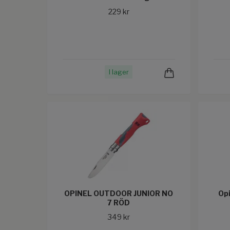
229 kr
I lager
OPINEL OUTDOOR JUNIOR NO
Opi
7 RÖD
349 kr