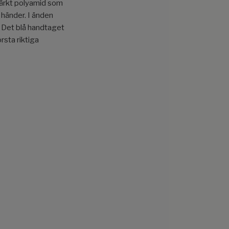
stärkt polyamid som
 händer. I änden
. Det blå handtaget
örsta riktiga