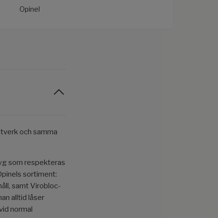
Opinel
hantverk och samma
ktyg som respekteras
pinels sortiment:
håll, samt Virobloc-
an alltid låser
vid normal