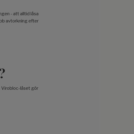
n - att alltid låsa
abb avtorkning efter
?
 Virobloc-låset gör