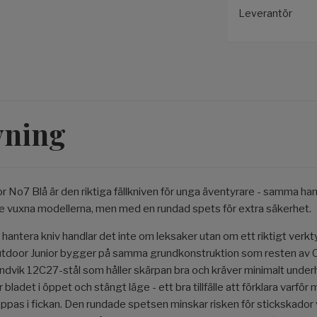
Leverantör
vning
or No7 Blå är den riktiga fällkniven för unga äventyrare - samma 
 vuxna modellerna, men med en rundad spets för extra säkerhet.
g hantera kniv handlar det inte om leksaker utan om ett riktigt ver
utdoor Junior bygger på samma grundkonstruktion som resten av O
 Sandvik 12C27-stål som håller skärpan bra och kräver minimalt under
bladet i öppet och stängt läge - ett bra tillfälle att förklara varför m
ppas i fickan. Den rundade spetsen minskar risken för stickskador 