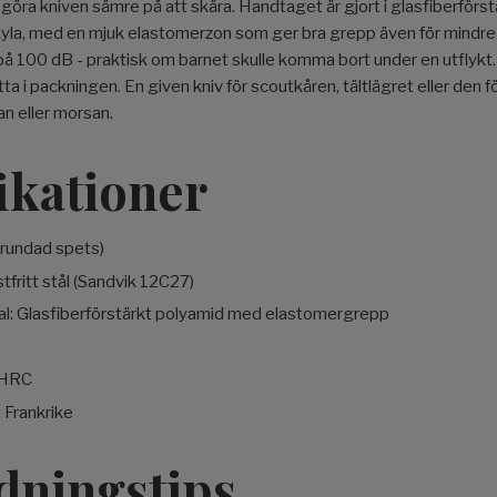
göra kniven sämre på att skära. Handtaget är gjort i glasfiberför
 kyla, med en mjuk elastomerzon som ger bra grepp även för mindre
 på 100 dB - praktisk om barnet skulle komma bort under en utflykt
itta i packningen. En given kniv för scoutkåren, tältlägret eller den f
n eller morsan.
ikationer
(rundad spets)
tfritt stål (Sandvik 12C27)
l: Glasfiberförstärkt polyamid med elastomergrepp
 HRC
: Frankrike
dningstips