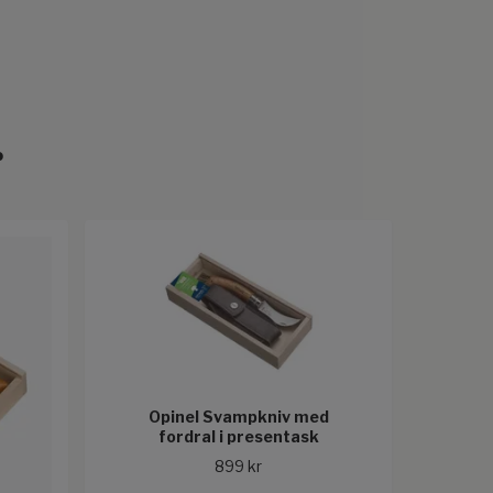
r
Opinel Svampkniv med
fordral i presentask
899 kr