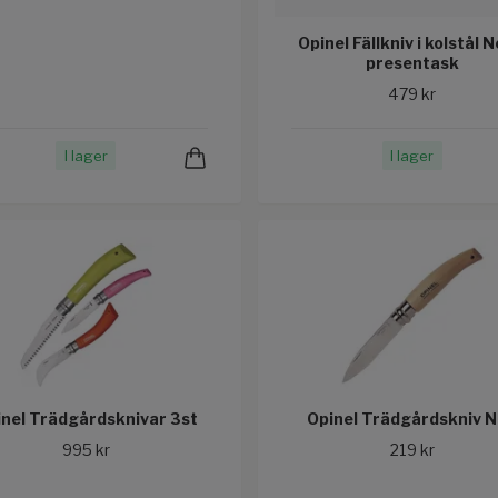
Opinel Fällkniv i kolstål N
presentask
479 kr
I lager
I lager
nel Trädgårdsknivar 3st
Opinel Trädgårdskniv 
995 kr
219 kr