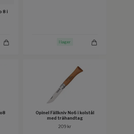
o 8 i
I lager
No8
Opinel Fällkniv No6 i kolstål
med trähandtag
209 kr