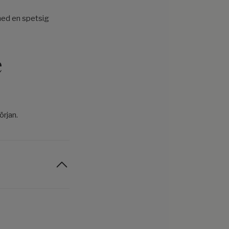
med en spetsig
e
örjan.