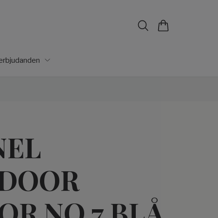
lerbjudanden
NEL
DOOR
OR NO 7 BLÅ