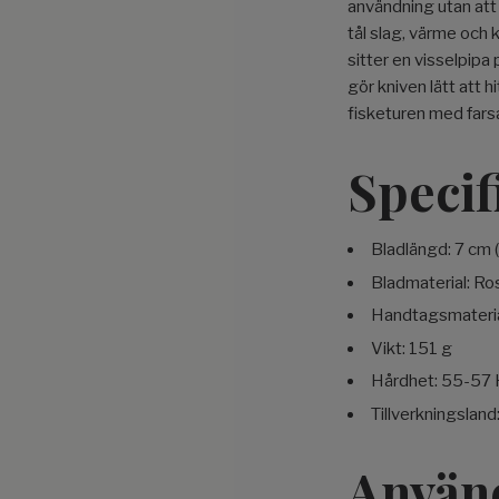
användning utan att 
tål slag, värme och
sitter en visselpipa
gör kniven lätt att h
fisketuren med farsa
Specif
Bladlängd: 7 cm 
Bladmaterial: Ros
Handtagsmateria
Vikt: 151 g
Hårdhet: 55-57
Tillverkningsland
Använ