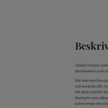
Beskri
Opinel Outdoor Juni
låsmekanism som de
När barn ska lära si
och används rätt. O
ett blad i rostfritt
låsringen som säkrar 
kniven innan den sto