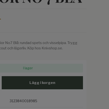
r
ior No7 Blå: rundad spets och visselpipa. Trygg
 scout och lägerliv. Köp hos Knivshop.se.
I lager
Lägg i korgen
3123840018985