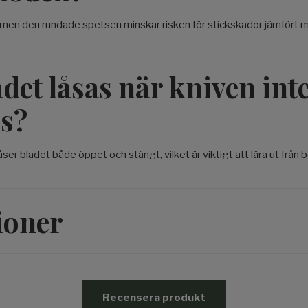
, men den rundade spetsen minskar risken för stickskador jämfört 
det låsas när kniven int
s?
åser bladet både öppet och stängt, vilket är viktigt att lära ut från b
ioner
Recensera produkt