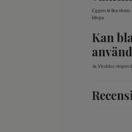
Eggen är lika skarp
klinga.
Kan bla
använd
Ja, Virobloc-ringen l
Recens