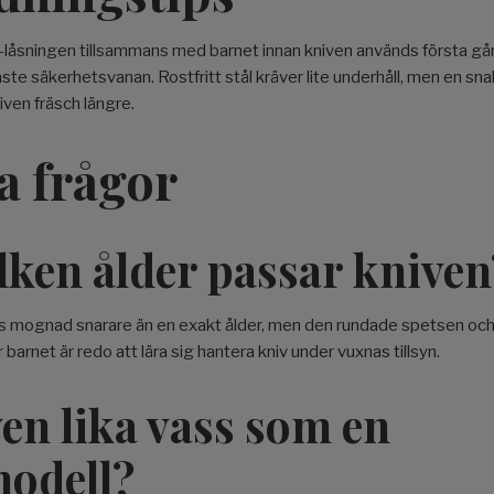
låsningen tillsammans med barnet innan kniven används första gånge
aste säkerhetsvanan. Rostfritt stål kräver lite underhåll, men en sn
iven fräsch längre.
a frågor
lken ålder passar kniven
s mognad snarare än en exakt ålder, men den rundade spetsen och
är barnet är redo att lära sig hantera kniv under vuxnas tillsyn.
en lika vass som en
odell?