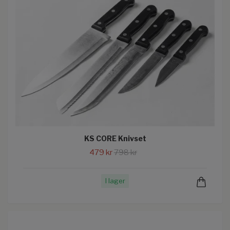
KS CORE Knivset
479 kr
798 kr
I lager