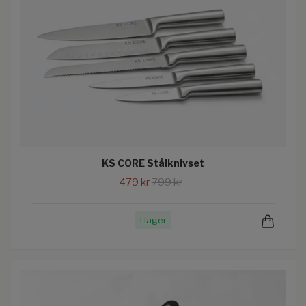
KS CORE Stålknivset
479 kr
799 kr
I lager