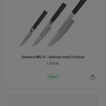
Samura MO-V – Knivset med 3 knivar
1 399 kr
I lager