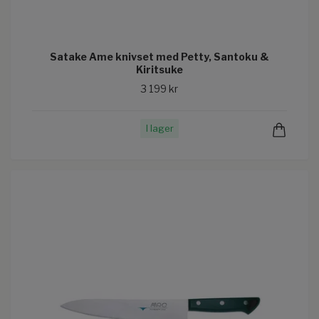
Satake Ame knivset med Petty, Santoku &
Kiritsuke
3 199 kr
I lager