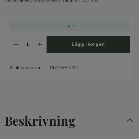
den erfarne proffskocken? Samura PRO-S är
I lager
Lägg i korgen
Artikelnummer
C670SP0220
Beskrivning