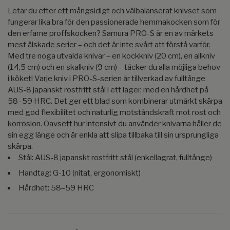
Letar du efter ett mångsidigt och välbalanserat knivset som
fungerar lika bra för den passionerade hemmakocken som för
den erfarne proffskocken? Samura PRO-S är en av märkets
mest älskade serier – och det är inte svårt att förstå varför.
Med tre noga utvalda knivar – en kockkniv (20 cm), en allkniv
(14,5 cm) och en skalkniv (9 cm) – täcker du alla möjliga behov
i köket! Varje kniv i PRO-S-serien är tillverkad av fulltånge
AUS-8 japanskt rostfritt stål i ett lager, med en hårdhet på
58–59 HRC. Det ger ett blad som kombinerar utmärkt skärpa
med god flexibilitet och naturlig motståndskraft mot rost och
korrosion. Oavsett hur intensivt du använder knivarna håller de
sin egg länge och är enkla att slipa tillbaka till sin ursprungliga
skärpa.
Stål: AUS-8 japanskt rostfritt stål (enkellagrat, fulltånge)
Handtag: G-10 (nitat, ergonomiskt)
Hårdhet: 58–59 HRC