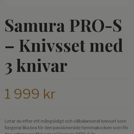
Samura PRO-S
– Knivsset med
3 knivar
1 999 kr
Letar du efter ett mångsidigt och välbalanserat knivset som
fungerar lika bra för den passionerade hemmakocken som för