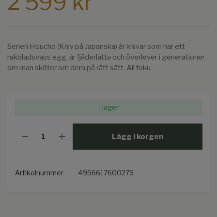
2 599 kr
Serien Houcho (Kniv på Japanska) är knivar som har ett
rakbladsvass egg, är fjäderlätta och överlever i generationer
om man sköter om dem på rätt sätt. All foku
I lager
Lägg i korgen
Artikelnummer
4956617600279