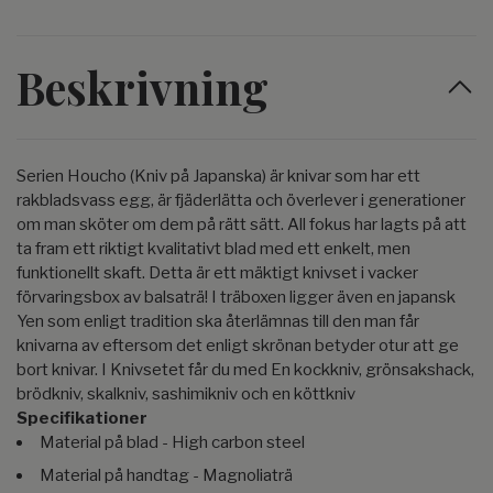
Beskrivning
Serien Houcho (Kniv på Japanska) är knivar som har ett
rakbladsvass egg, är fjäderlätta och överlever i generationer
om man sköter om dem på rätt sätt. All fokus har lagts på att
ta fram ett riktigt kvalitativt blad med ett enkelt, men
funktionellt skaft. Detta är ett mäktigt knivset i vacker
förvaringsbox av balsaträ! I träboxen ligger även en japansk
Yen som enligt tradition ska återlämnas till den man får
knivarna av eftersom det enligt skrönan betyder otur att ge
bort knivar. I Knivsetet får du med En kockkniv, grönsakshack,
brödkniv, skalkniv, sashimikniv och en köttkniv
Specifikationer
Material på blad - High carbon steel
Material på handtag - Magnoliaträ