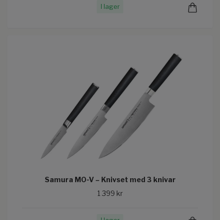
I lager
Samura MO-V – Knivset med 3 knivar
1 399 kr