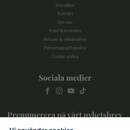
Köpvillkor
Kontakt
Om oss
Frakt & leverans
Returer & reklamation
Personuppgiftspolicy
Cookie-policy
Sociala medier
Prenumerera på vårt nyhetsbrev