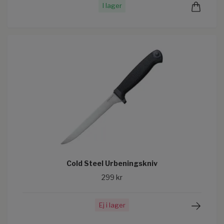
I lager
Cold Steel Urbeningskniv
299 kr
Ej i lager