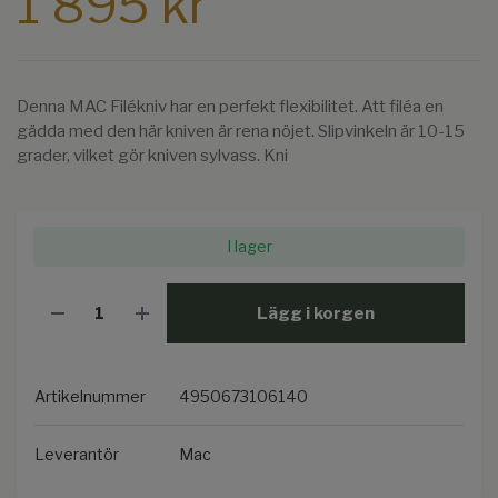
1 895 kr
Denna MAC Filékniv har en perfekt flexibilitet. Att filéa en
gädda med den här kniven är rena nöjet. Slipvinkeln är 10-15
grader, vilket gör kniven sylvass. Kni
I lager
Lägg i korgen
Artikelnummer
4950673106140
Leverantör
Mac