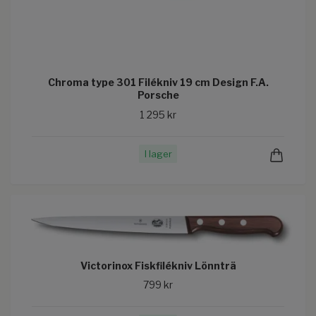
Chroma type 301 Filékniv 19 cm Design F.A.
Porsche
1 295 kr
I lager
Victorinox Fiskfilékniv Lönnträ
799 kr