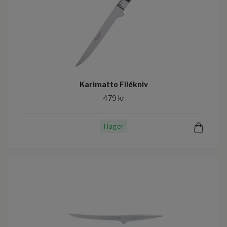
Karimatto Filékniv
479 kr
I lager