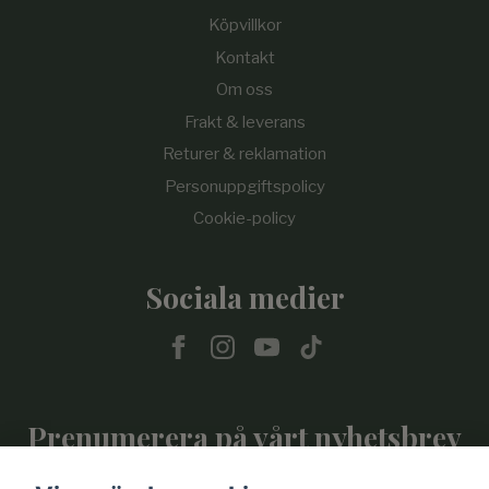
Köpvillkor
Kontakt
Om oss
Frakt & leverans
Returer & reklamation
Personuppgiftspolicy
Cookie-policy
Sociala medier
Prenumerera på vårt nyhetsbrev