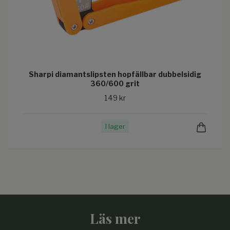
Sharpi diamantslipsten hopfällbar dubbelsidig
360/600 grit
149 kr
I lager
Läs mer