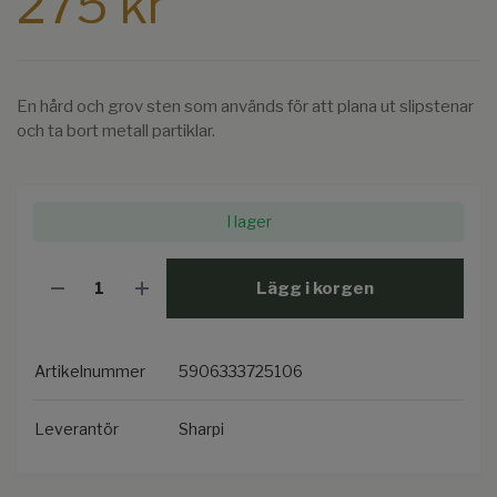
275 kr
En hård och grov sten som används för att plana ut slipstenar
och ta bort metall partiklar.
I lager
Lägg i korgen
Artikelnummer
5906333725106
Leverantör
Sharpi