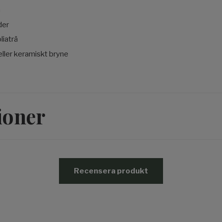
m
der
liaträ
eller keramiskt bryne
ioner
Recensera produkt