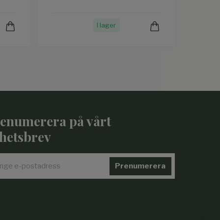
I lager
enumerera på vårt
hetsbrev
Prenumerera