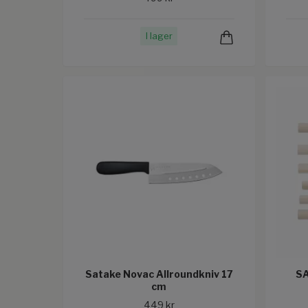
I lager
Satake Novac Allroundkniv 17
SA
cm
449 kr