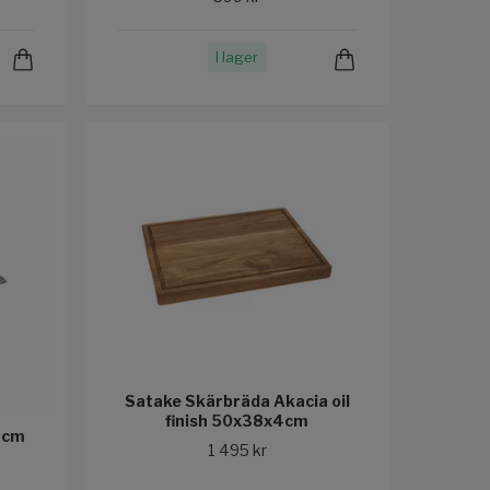
I lager
Satake Skärbräda Akacia oil
finish 50x38x4cm
 cm
1 495 kr