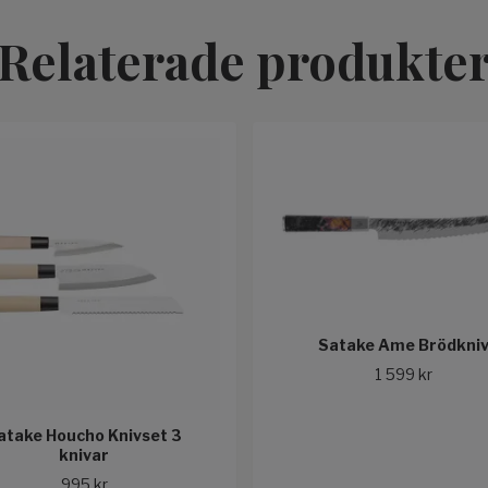
Relaterade produkte
Satake Ame Brödkni
1 599 kr
atake Houcho Knivset 3
knivar
995 kr