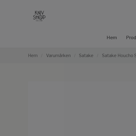
Hem
Prod
Hem
/
Varumärken
/
Satake
/
Satake Houcho S