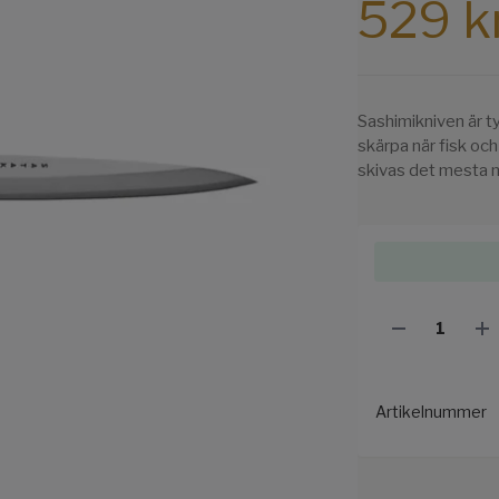
529 k
Sashimikniven är ty
skärpa när fisk oc
skivas det mesta 
Artikelnummer