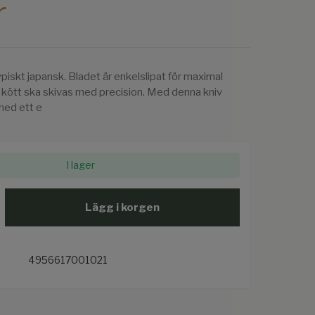
r
piskt japansk. Bladet är enkelslipat för maximal
h kött ska skivas med precision. Med denna kniv
med ett e
I lager
Lägg i korgen
4956617001021