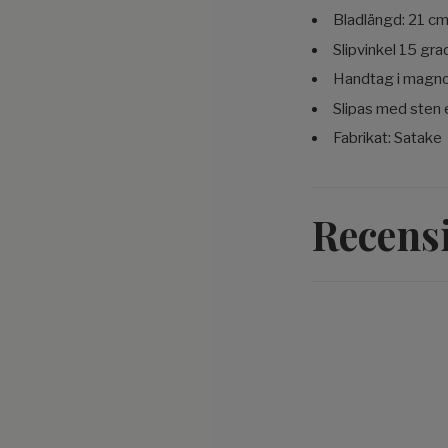
Bladlängd: 21 c
Slipvinkel 15 gra
Handtag i magno
Slipas med sten 
Fabrikat: Satake
Recens