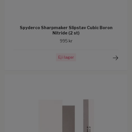
Spyderco Sharpmaker Slipstav Cubic Boron
Nitride (2 st)
995 kr
Ej i lager