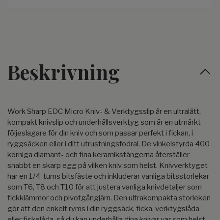
Beskrivning
Work Sharp EDC Micro Kniv- & Verktygsslip är en ultralätt,
kompakt knivslip och underhållsverktyg som är en utmärkt
följeslagare för din kniv och som passar perfekt i fickan, i
ryggsäcken eller i ditt utrustningsfodral. De vinkelstyrda 400
korniga diamant- och fina keramikstängerna återställer
snabbt en skarp egg på vilken kniv som helst. Knivverktyget
har en 1/4-tums bitsfäste och inkluderar vanliga bitsstorlekar
som T6, T8 och T10 för att justera vanliga knivdetaljer som
fickklämmor och pivotgångjärn. Den ultrakompakta storleken
gör att den enkelt ryms i din ryggsäck, ficka, verktygslåda
eller fiskelåda, så du kan underhålla dina knivar var som helst