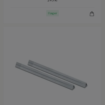
249 kr
I lager